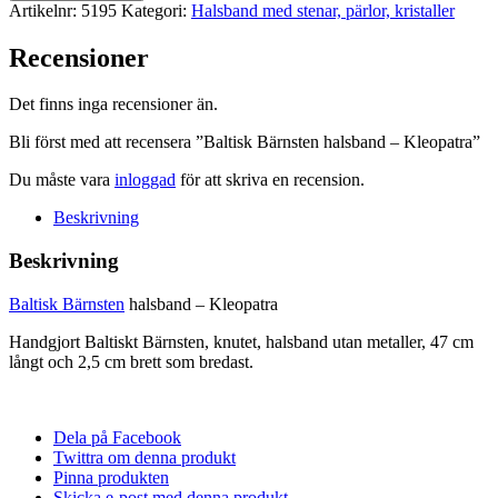
halsband
Artikelnr:
5195
Kategori:
Halsband med stenar, pärlor, kristaller
-
Kleopatra
Recensioner
mängd
Det finns inga recensioner än.
Bli först med att recensera ”Baltisk Bärnsten halsband – Kleopatra”
Du måste vara
inloggad
för att skriva en recension.
Beskrivning
Beskrivning
Baltisk Bärnsten
halsband – Kleopatra
Handgjort Baltiskt Bärnsten, knutet, halsband utan metaller, 47 cm
långt och 2,5 cm brett som bredast.
Dela på Facebook
Twittra om denna produkt
Pinna produkten
Skicka e-post med denna produkt