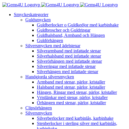
Fortsätt
till
Smyckeskategorier
innehållet
Guldsmycken
Guldberlocker o Guldkedjor med karbinhake
Guldbroscher och Guldringar
Guldhalsband, Armband och Hängen
Guldörhängen
Silversmycken med ädelstenar
Silverarmband med infattade stenar
Silverhalsband med infattade stenar
Silverörhängen med infattade stenar
Silverringar med infattade stenar
Silverhängen med infattade stenar
Handgjorda silversmycken
Armband med stenar, pärlor, kristaller
Halsband med stenar, pärlor, kristaller
Hängen, Ringar med stenar, pärlor, kristaller
Vristlänkar med stenar, pärlor, kristaller
Örhängen med stenar, pärlor, kristaller
Clipsörhängen
Silversmycken
Silverberlocker med karbinlås, karbinhake
Stenberlocker i sterling silver med karbinlås,
karbinhake