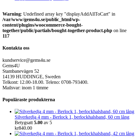
Warning
: Undefined array key "displayAddAllToCart" in
/var/www/gems4u.se/public_html/wp-
content/plugins/woocommerce-bought-
together/public/partials/bought-together-product.php
on line
117
Kontakta oss
kundservice@gems4u.se
Gems4U
Stambanevägen 52
14139 HUDDINGE, Sweden
Telkont: 12.00-18.00. Teleno: 0708-793400.
Mailsvar: inom 1 timme
Populäraste produkterna
Silverkedja 4 mm - Berlock 1, berlockhalsband, 60 cm lång
Betygsatt
5.00
av 5
kr
840.00