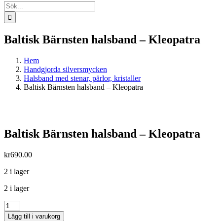
Sök
efter:
Baltisk Bärnsten halsband – Kleopatra
Hem
Handgjorda silversmycken
Halsband med stenar, pärlor, kristaller
Baltisk Bärnsten halsband – Kleopatra
Baltisk Bärnsten halsband – Kleopatra
kr
690.00
2 i lager
2 i lager
Baltisk
Bärnsten
Lägg till i varukorg