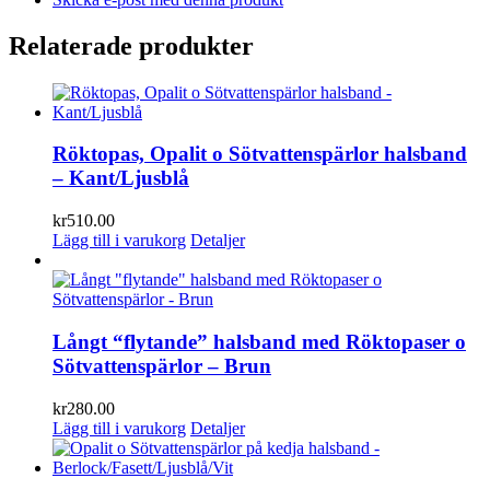
Relaterade produkter
Röktopas, Opalit o Sötvattenspärlor halsband
– Kant/Ljusblå
kr
510.00
Lägg till i varukorg
Detaljer
Långt “flytande” halsband med Röktopaser o
Sötvattenspärlor – Brun
kr
280.00
Lägg till i varukorg
Detaljer