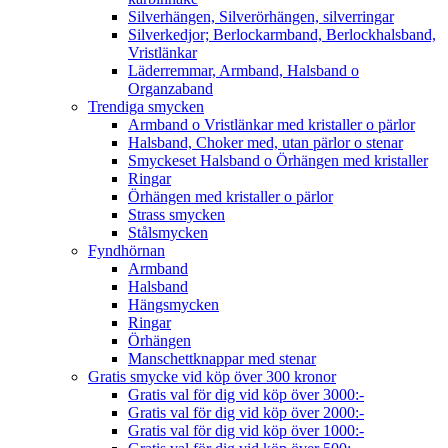
Silverhängen, Silverörhängen, silverringar
Silverkedjor; Berlockarmband, Berlockhalsband,
Vristlänkar
Läderremmar, Armband, Halsband o
Organzaband
Trendiga smycken
Armband o Vristlänkar med kristaller o pärlor
Halsband, Choker med, utan pärlor o stenar
Smyckeset Halsband o Örhängen med kristaller
Ringar
Örhängen med kristaller o pärlor
Strass smycken
Stålsmycken
Fyndhörnan
Armband
Halsband
Hängsmycken
Ringar
Örhängen
Manschettknappar med stenar
Gratis smycke vid köp över 300 kronor
Gratis val för dig vid köp över 3000:-
Gratis val för dig vid köp över 2000:-
Gratis val för dig vid köp över 1000:-