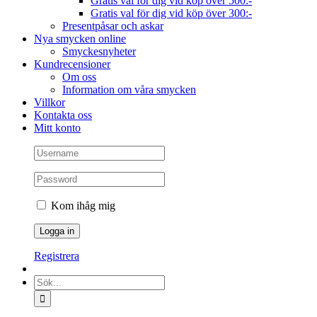
Gratis val för dig vid köp över 500:-
Gratis val för dig vid köp över 300:-
Presentpåsar och askar
Nya smycken online
Smyckesnyheter
Kundrecensioner
Om oss
Information om våra smycken
Villkor
Kontakta oss
Mitt konto
Kom ihåg mig
Registrera
Sök
efter: