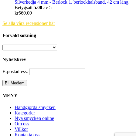
Silverkedja 4 mm - Berlock 1, berlockhalsband, 42 cm lång
Betygsatt
5.00
av 5
kr
560.00
Se alla våra recensioner här
Förvald sökning
Nyhetsbrev
E-postadress:
MENY
Handgjorda smycken
Kategorier
Nya smycken online
Om oss
Villkor
Kontakta oss