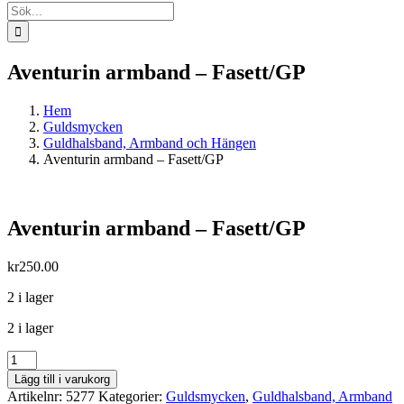
Sök
efter:
Aventurin armband – Fasett/GP
Hem
Guldsmycken
Guldhalsband, Armband och Hängen
Aventurin armband – Fasett/GP
Aventurin armband – Fasett/GP
kr
250.00
2 i lager
2 i lager
Aventurin
armband
Lägg till i varukorg
-
Artikelnr:
5277
Kategorier:
Guldsmycken
,
Guldhalsband, Armband