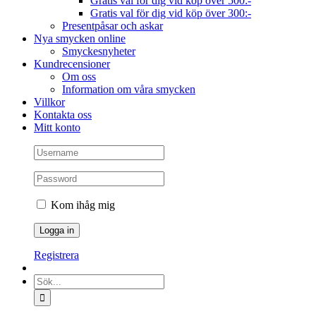
Gratis val för dig vid köp över 500:-
Gratis val för dig vid köp över 300:-
Presentpåsar och askar
Nya smycken online
Smyckesnyheter
Kundrecensioner
Om oss
Information om våra smycken
Villkor
Kontakta oss
Mitt konto
Kom ihåg mig
Registrera
Sök
efter: