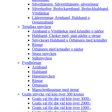
Silverhängen, Silverörhängen, silverringar
Silverkedjor; Berlockarmband, Berlockhalsband,
Vristlänkar
Läderremmar, Armband, Halsband o
Organzaband
Trendiga smycken
Armband o Vristlänkar med kristaller o pärlor
Halsband, Choker med, utan pärlor o stenar
Smyckeset Halsband o Örhängen med kristaller
Ringar
Örhängen med kristaller o pärlor
Strass smycken
Stålsmycken
Fyndhörnan
Armband
Halsband
Hängsmycken
Ringar
Örhängen
Manschettknappar med stenar
Gratis smycke vid köp över 300 kronor
Gratis val för dig vid köp över 3000:-
Gratis val för dig vid köp över 2000:-
Gratis val för dig vid köp över 1000:-