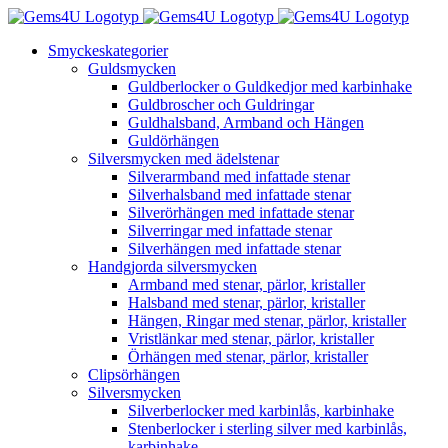
Fortsätt
till
Smyckeskategorier
innehållet
Guldsmycken
Guldberlocker o Guldkedjor med karbinhake
Guldbroscher och Guldringar
Guldhalsband, Armband och Hängen
Guldörhängen
Silversmycken med ädelstenar
Silverarmband med infattade stenar
Silverhalsband med infattade stenar
Silverörhängen med infattade stenar
Silverringar med infattade stenar
Silverhängen med infattade stenar
Handgjorda silversmycken
Armband med stenar, pärlor, kristaller
Halsband med stenar, pärlor, kristaller
Hängen, Ringar med stenar, pärlor, kristaller
Vristlänkar med stenar, pärlor, kristaller
Örhängen med stenar, pärlor, kristaller
Clipsörhängen
Silversmycken
Silverberlocker med karbinlås, karbinhake
Stenberlocker i sterling silver med karbinlås,
karbinhake