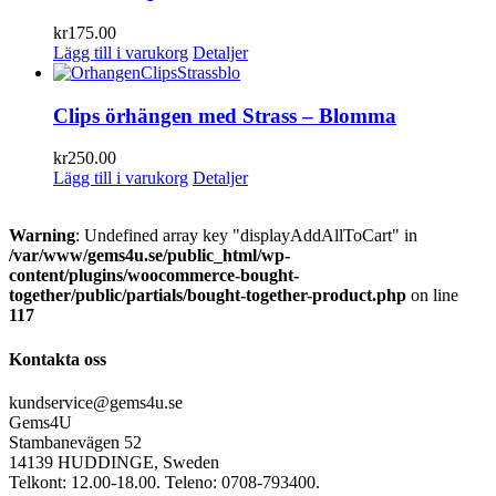
kr
175.00
Lägg till i varukorg
Detaljer
Clips örhängen med Strass – Blomma
kr
250.00
Lägg till i varukorg
Detaljer
Warning
: Undefined array key "displayAddAllToCart" in
/var/www/gems4u.se/public_html/wp-
content/plugins/woocommerce-bought-
together/public/partials/bought-together-product.php
on line
117
Kontakta oss
kundservice@gems4u.se
Gems4U
Stambanevägen 52
14139 HUDDINGE, Sweden
Telkont: 12.00-18.00. Teleno: 0708-793400.