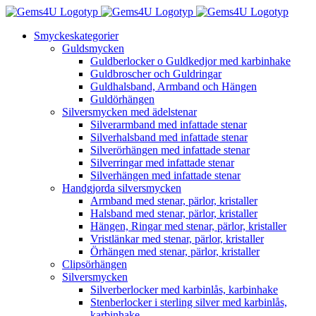
Fortsätt
till
Smyckeskategorier
innehållet
Guldsmycken
Guldberlocker o Guldkedjor med karbinhake
Guldbroscher och Guldringar
Guldhalsband, Armband och Hängen
Guldörhängen
Silversmycken med ädelstenar
Silverarmband med infattade stenar
Silverhalsband med infattade stenar
Silverörhängen med infattade stenar
Silverringar med infattade stenar
Silverhängen med infattade stenar
Handgjorda silversmycken
Armband med stenar, pärlor, kristaller
Halsband med stenar, pärlor, kristaller
Hängen, Ringar med stenar, pärlor, kristaller
Vristlänkar med stenar, pärlor, kristaller
Örhängen med stenar, pärlor, kristaller
Clipsörhängen
Silversmycken
Silverberlocker med karbinlås, karbinhake
Stenberlocker i sterling silver med karbinlås,
karbinhake