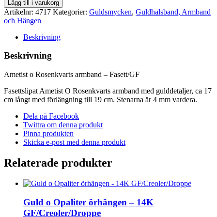
Ametist
Lägg till i varukorg
o
Artikelnr:
4717
Kategorier:
Guldsmycken
,
Guldhalsband, Armband
Rosenkvarts
och Hängen
armband
-
Beskrivning
Fasett/GF
mängd
Beskrivning
Ametist o Rosenkvarts armband – Fasett/GF
Fasettslipat Ametist O Rosenkvarts armband med gulddetaljer, ca 17
cm långt med förlängning till 19 cm. Stenarna är 4 mm vardera.
Dela på Facebook
Twittra om denna produkt
Pinna produkten
Skicka e-post med denna produkt
Relaterade produkter
Guld o Opaliter örhängen – 14K
GF/Creoler/Droppe