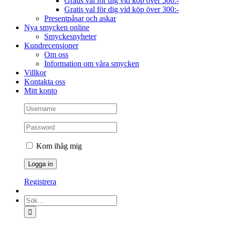
Gratis val för dig vid köp över 500:-
Gratis val för dig vid köp över 300:-
Presentpåsar och askar
Nya smycken online
Smyckesnyheter
Kundrecensioner
Om oss
Information om våra smycken
Villkor
Kontakta oss
Mitt konto
Kom ihåg mig
Registrera
Sök
efter: