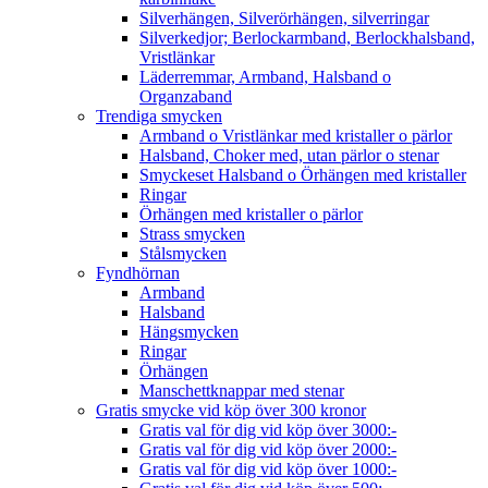
Silverhängen, Silverörhängen, silverringar
Silverkedjor; Berlockarmband, Berlockhalsband,
Vristlänkar
Läderremmar, Armband, Halsband o
Organzaband
Trendiga smycken
Armband o Vristlänkar med kristaller o pärlor
Halsband, Choker med, utan pärlor o stenar
Smyckeset Halsband o Örhängen med kristaller
Ringar
Örhängen med kristaller o pärlor
Strass smycken
Stålsmycken
Fyndhörnan
Armband
Halsband
Hängsmycken
Ringar
Örhängen
Manschettknappar med stenar
Gratis smycke vid köp över 300 kronor
Gratis val för dig vid köp över 3000:-
Gratis val för dig vid köp över 2000:-
Gratis val för dig vid köp över 1000:-