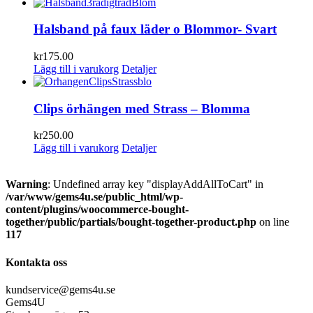
Halsband på faux läder o Blommor- Svart
kr
175.00
Lägg till i varukorg
Detaljer
Clips örhängen med Strass – Blomma
kr
250.00
Lägg till i varukorg
Detaljer
Warning
: Undefined array key "displayAddAllToCart" in
/var/www/gems4u.se/public_html/wp-
content/plugins/woocommerce-bought-
together/public/partials/bought-together-product.php
on line
117
Kontakta oss
kundservice@gems4u.se
Gems4U