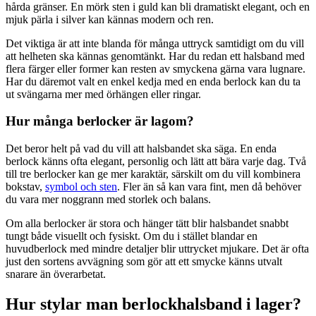
hårda gränser. En mörk sten i guld kan bli dramatiskt elegant, och en
mjuk pärla i silver kan kännas modern och ren.
Det viktiga är att inte blanda för många uttryck samtidigt om du vill
att helheten ska kännas genomtänkt. Har du redan ett halsband med
flera färger eller former kan resten av smyckena gärna vara lugnare.
Har du däremot valt en enkel kedja med en enda berlock kan du ta
ut svängarna mer med örhängen eller ringar.
Hur många berlocker är lagom?
Det beror helt på vad du vill att halsbandet ska säga. En enda
berlock känns ofta elegant, personlig och lätt att bära varje dag. Två
till tre berlocker kan ge mer karaktär, särskilt om du vill kombinera
bokstav,
symbol och sten
. Fler än så kan vara fint, men då behöver
du vara mer noggrann med storlek och balans.
Om alla berlocker är stora och hänger tätt blir halsbandet snabbt
tungt både visuellt och fysiskt. Om du i stället blandar en
huvudberlock med mindre detaljer blir uttrycket mjukare. Det är ofta
just den sortens avvägning som gör att ett smycke känns utvalt
snarare än överarbetat.
Hur stylar man berlockhalsband i lager?