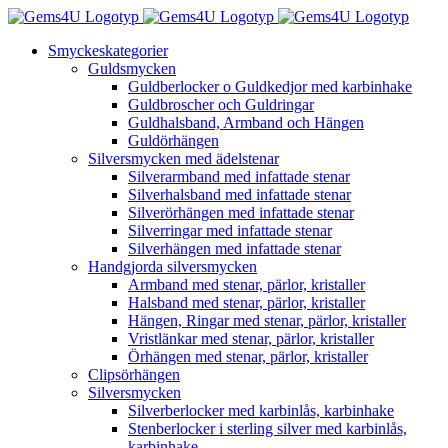
Fortsätt
till
Smyckeskategorier
innehållet
Guldsmycken
Guldberlocker o Guldkedjor med karbinhake
Guldbroscher och Guldringar
Guldhalsband, Armband och Hängen
Guldörhängen
Silversmycken med ädelstenar
Silverarmband med infattade stenar
Silverhalsband med infattade stenar
Silverörhängen med infattade stenar
Silverringar med infattade stenar
Silverhängen med infattade stenar
Handgjorda silversmycken
Armband med stenar, pärlor, kristaller
Halsband med stenar, pärlor, kristaller
Hängen, Ringar med stenar, pärlor, kristaller
Vristlänkar med stenar, pärlor, kristaller
Örhängen med stenar, pärlor, kristaller
Clipsörhängen
Silversmycken
Silverberlocker med karbinlås, karbinhake
Stenberlocker i sterling silver med karbinlås,
karbinhake