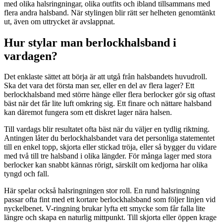
med olika halsringningar, olika outfits och ibland tillsammans med
flera andra halsband. När stylingen blir rätt ser helheten genomtänkt
ut, även om uttrycket är avslappnat.
Hur stylar man berlockhalsband i
vardagen?
Det enklaste sättet att börja är att utgå från halsbandets huvudroll.
Ska det vara det första man ser, eller en del av flera lager? Ett
berlockhalsband med större hänge eller flera berlocker gör sig oftast
bäst när det får lite luft omkring sig. Ett finare och nättare halsband
kan däremot fungera som ett diskret lager nära halsen.
Till vardags blir resultatet ofta bäst när du väljer en tydlig riktning.
Antingen låter du berlockhalsbandet vara det personliga statementet
till en enkel topp, skjorta eller stickad tröja, eller så bygger du vidare
med två till tre halsband i olika längder. För många lager med stora
berlocker kan snabbt kännas rörigt, särskilt om kedjorna har olika
tyngd och fall.
Här spelar också halsringningen stor roll. En rund halsringning
passar ofta fint med ett kortare berlockhalsband som följer linjen vid
nyckelbenet. V-ringning brukar lyfta ett smycke som får falla lite
längre och skapa en naturlig mittpunkt. Till skjorta eller öppen krage