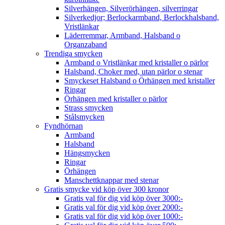
Silverhängen, Silverörhängen, silverringar
Silverkedjor; Berlockarmband, Berlockhalsband,
Vristlänkar
Läderremmar, Armband, Halsband o
Organzaband
Trendiga smycken
Armband o Vristlänkar med kristaller o pärlor
Halsband, Choker med, utan pärlor o stenar
Smyckeset Halsband o Örhängen med kristaller
Ringar
Örhängen med kristaller o pärlor
Strass smycken
Stålsmycken
Fyndhörnan
Armband
Halsband
Hängsmycken
Ringar
Örhängen
Manschettknappar med stenar
Gratis smycke vid köp över 300 kronor
Gratis val för dig vid köp över 3000:-
Gratis val för dig vid köp över 2000:-
Gratis val för dig vid köp över 1000:-