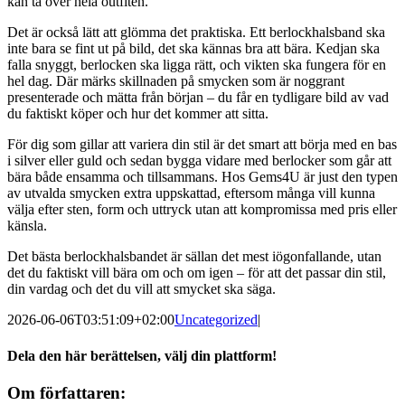
kan ta över hela outfiten.
Det är också lätt att glömma det praktiska. Ett berlockhalsband ska
inte bara se fint ut på bild, det ska kännas bra att bära. Kedjan ska
falla snyggt, berlocken ska ligga rätt, och vikten ska fungera för en
hel dag. Där märks skillnaden på smycken som är noggrant
presenterade och mätta från början – du får en tydligare bild av vad
du faktiskt köper och hur det kommer att sitta.
För dig som gillar att variera din stil är det smart att börja med en bas
i silver eller guld och sedan bygga vidare med berlocker som går att
bära både ensamma och tillsammans. Hos Gems4U är just den typen
av utvalda smycken extra uppskattad, eftersom många vill kunna
välja efter sten, form och uttryck utan att kompromissa med pris eller
känsla.
Det bästa berlockhalsbandet är sällan det mest iögonfallande, utan
det du faktiskt vill bära om och om igen – för att det passar din stil,
din vardag och det du vill att smycket ska säga.
2026-06-06T03:51:09+02:00
Uncategorized
|
Dela den här berättelsen, välj din plattform!
Facebook
X
Reddit
LinkedIn
Tumblr
Pinterest
E-
Om författaren: