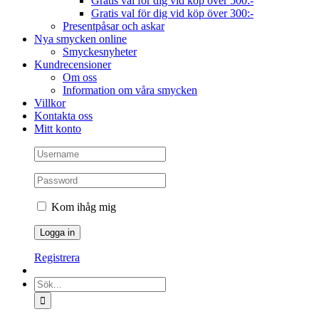
Gratis val för dig vid köp över 500:-
Gratis val för dig vid köp över 300:-
Presentpåsar och askar
Nya smycken online
Smyckesnyheter
Kundrecensioner
Om oss
Information om våra smycken
Villkor
Kontakta oss
Mitt konto
Kom ihåg mig
Registrera
Sök
efter: