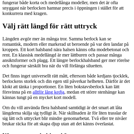
fungerar både korta och medellånga modeller, men det är ofta
snyggast när berlocken hamnar precis i öppningen i stället för att
konkurrera med kragen.
Välj rätt längd för rätt uttryck
Längden avgör mer än många tror. Samma berlock kan se
romantisk, modern eller markerad ut beroende på var den landar på
kroppen. Ett kort halsband nära halsen känns ofta modebetonat och
rent. En klassisk medellängd är mer lättburen och passar många
ansiktsformer och plagg. Ett längre berlockhalsband ger mer rörelse
och fungerar särskilt bra när du vill förlänga siluetten.
Det finns inget universellt rätt mått, eftersom både kedjans tjocklek,
berlockens storlek och din egen stil påverkar helheten. Därför är det
klokt att tänka i proportioner. En liten bokstavsberlock kan lätt
försvinna på en
alltför lång kedja
, medan ett större stenhänge kan
kännas tungt på en mycket kort modell.
Om du vill använda flera halsband samtidigt är det smart att låta
längderna skilja sig tydligt åt. När skillnaden är för liten trasslar de
sig lätt och uttrycket blir mindre genomarbetat. Två eller tre nivåer
brukar räcka för att skapa djup utan att det känns överlastat.