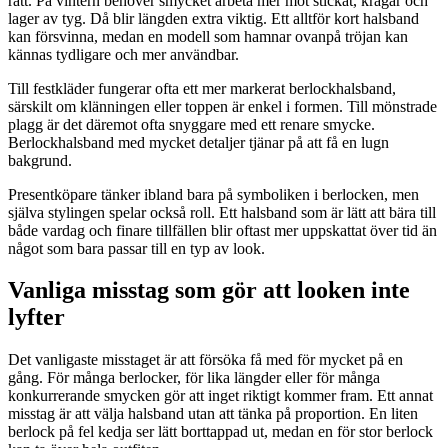
rätt. På vintern behöver smycket arbeta mer mot stickat, kragar och
lager av tyg. Då blir längden extra viktig. Ett alltför kort halsband
kan försvinna, medan en modell som hamnar ovanpå tröjan kan
kännas tydligare och mer användbar.
Till festkläder fungerar ofta ett mer markerat berlockhalsband,
särskilt om klänningen eller toppen är enkel i formen. Till mönstrade
plagg är det däremot ofta snyggare med ett renare smycke.
Berlockhalsband med mycket detaljer tjänar på att få en lugn
bakgrund.
Presentköpare tänker ibland bara på symboliken i berlocken, men
själva stylingen spelar också roll. Ett halsband som är lätt att bära till
både vardag och finare tillfällen blir oftast mer uppskattat över tid än
något som bara passar till en typ av look.
Vanliga misstag som gör att looken inte
lyfter
Det vanligaste misstaget är att försöka få med för mycket på en
gång. För många berlocker, för lika längder eller för många
konkurrerande smycken gör att inget riktigt kommer fram. Ett annat
misstag är att välja halsband utan att tänka på proportion. En liten
berlock på fel kedja ser lätt borttappad ut, medan en för stor berlock