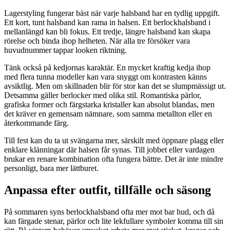
Lagerstyling fungerar bäst när varje halsband har en tydlig uppgift.
Ett kort, tunt halsband kan rama in halsen. Ett berlockhalsband i
mellanlängd kan bli fokus. Ett tredje, längre halsband kan skapa
rörelse och binda ihop helheten. När alla tre försöker vara
huvudnummer tappar looken riktning.
Tänk också på kedjornas karaktär. En mycket kraftig kedja ihop
med flera tunna modeller kan vara snyggt om kontrasten känns
avsiktlig. Men om skillnaden blir för stor kan det se slumpmässigt ut.
Detsamma gäller berlocker med olika stil. Romantiska pärlor,
grafiska former och färgstarka kristaller kan absolut blandas, men
det kräver en gemensam nämnare, som samma metallton eller en
återkommande färg.
Till fest kan du ta ut svängarna mer, särskilt med öppnare plagg eller
enklare klänningar där halsen får synas. Till jobbet eller vardagen
brukar en renare kombination ofta fungera bättre. Det är inte mindre
personligt, bara mer lättburet.
Anpassa efter outfit, tillfälle och säsong
På sommaren syns berlockhalsband ofta mer mot bar hud, och då
kan färgade stenar, pärlor och lite lekfullare symboler komma till sin