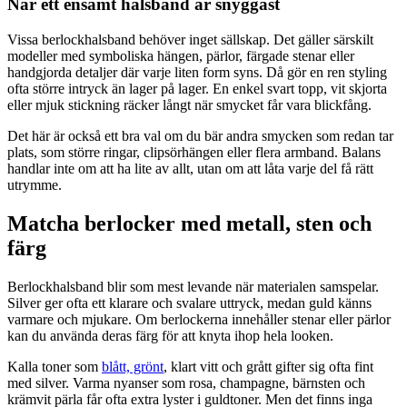
När ett ensamt halsband är snyggast
Vissa berlockhalsband behöver inget sällskap. Det gäller särskilt
modeller med symboliska hängen, pärlor, färgade stenar eller
handgjorda detaljer där varje liten form syns. Då gör en ren styling
ofta större intryck än lager på lager. En enkel svart topp, vit skjorta
eller mjuk stickning räcker långt när smycket får vara blickfång.
Det här är också ett bra val om du bär andra smycken som redan tar
plats, som större ringar, clipsörhängen eller flera armband. Balans
handlar inte om att ha lite av allt, utan om att låta varje del få rätt
utrymme.
Matcha berlocker med metall, sten och
färg
Berlockhalsband blir som mest levande när materialen samspelar.
Silver ger ofta ett klarare och svalare uttryck, medan guld känns
varmare och mjukare. Om berlockerna innehåller stenar eller pärlor
kan du använda deras färg för att knyta ihop hela looken.
Kalla toner som
blått, grönt
, klart vitt och grått gifter sig ofta fint
med silver. Varma nyanser som rosa, champagne, bärnsten och
krämvit pärla får ofta extra lyster i guldtoner. Men det finns inga