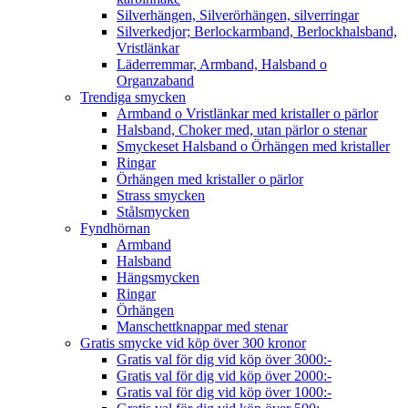
Silverhängen, Silverörhängen, silverringar
Silverkedjor; Berlockarmband, Berlockhalsband,
Vristlänkar
Läderremmar, Armband, Halsband o
Organzaband
Trendiga smycken
Armband o Vristlänkar med kristaller o pärlor
Halsband, Choker med, utan pärlor o stenar
Smyckeset Halsband o Örhängen med kristaller
Ringar
Örhängen med kristaller o pärlor
Strass smycken
Stålsmycken
Fyndhörnan
Armband
Halsband
Hängsmycken
Ringar
Örhängen
Manschettknappar med stenar
Gratis smycke vid köp över 300 kronor
Gratis val för dig vid köp över 3000:-
Gratis val för dig vid köp över 2000:-
Gratis val för dig vid köp över 1000:-