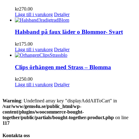
kr
270.00
Lägg till i varukorg
Detaljer
Halsband på faux läder o Blommor- Svart
kr
175.00
Lägg till i varukorg
Detaljer
Clips örhängen med Strass – Blomma
kr
250.00
Lägg till i varukorg
Detaljer
Warning
: Undefined array key "displayAddAllToCart" in
/var/www/gems4u.se/public_html/wp-
content/plugins/woocommerce-bought-
together/public/partials/bought-together-product.php
on line
117
Kontakta oss