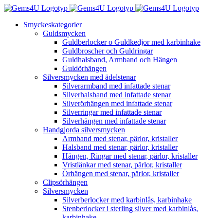
Fortsätt
till
Smyckeskategorier
innehållet
Guldsmycken
Guldberlocker o Guldkedjor med karbinhake
Guldbroscher och Guldringar
Guldhalsband, Armband och Hängen
Guldörhängen
Silversmycken med ädelstenar
Silverarmband med infattade stenar
Silverhalsband med infattade stenar
Silverörhängen med infattade stenar
Silverringar med infattade stenar
Silverhängen med infattade stenar
Handgjorda silversmycken
Armband med stenar, pärlor, kristaller
Halsband med stenar, pärlor, kristaller
Hängen, Ringar med stenar, pärlor, kristaller
Vristlänkar med stenar, pärlor, kristaller
Örhängen med stenar, pärlor, kristaller
Clipsörhängen
Silversmycken
Silverberlocker med karbinlås, karbinhake
Stenberlocker i sterling silver med karbinlås,
karbinhake