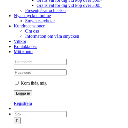
Gratis val för dig vid köp över 500:-
Gratis val för dig vid köp över 300:-
Presentpåsar och askar
Nya smycken online
Smyckesnyheter
Kundrecensioner
Om oss
Information om våra smycken
Villkor
Kontakta oss
Mitt konto
Kom ihåg mig
Registrera
Sök
efter: