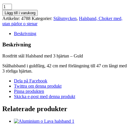
Rostfritt
stål
Lägg till i varukorg
Halsband
Artikelnr:
4788
Kategorier:
Stålsmycken
,
Halsband, Choker med,
med
utan pärlor o stenar
3
hjärtan
Beskrivning
-
Guld
Beskrivning
mängd
Rostfritt stål Halsband med 3 hjärtan – Guld
Stålhalsband i guldfärg, 42 cm med förlängning till 47 cm långt med
3 rörliga hjärtan.
Dela på Facebook
Twittra om denna produkt
Pinna produkten
Skicka e-post med denna produkt
Relaterade produkter