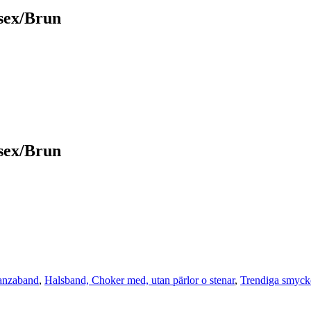
sex/Brun
sex/Brun
anzaband
,
Halsband, Choker med, utan pärlor o stenar
,
Trendiga smyck