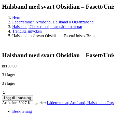
Halsband med svart Obsidian – Fasett/Uni
Hem
Läderremmar, Armband, Halsband o Organzaband
Halsband, Choker med, utan pärlor o stenar
Trendiga smycken
Halsband med svart Obsidian – Fasett/Unisex/Brun
Halsband med svart Obsidian – Fasett/Uni
kr
150.00
3 i lager
3 i lager
Halsband
med
Lägg till i varukorg
svart
Artikelnr:
5027
Kategorier:
Läderremmar, Armband, Halsband o Org
Obsidian
-
Beskrivning