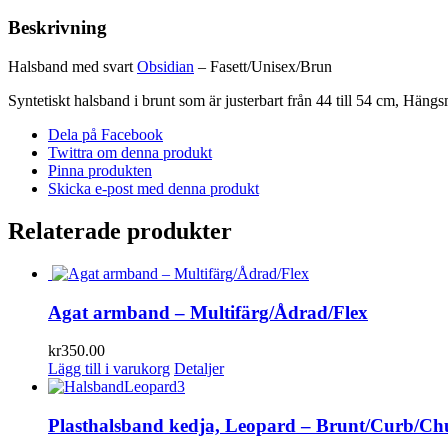
Fasett/Unisex/Brun
mängd
Beskrivning
Halsband med svart
Obsidian
– Fasett/Unisex/Brun
Syntetiskt halsband i brunt som är justerbart från 44 till 54 cm, Häng
Dela på Facebook
Twittra om denna produkt
Pinna produkten
Skicka e-post med denna produkt
Relaterade produkter
Agat armband – Multifärg/Ådrad/Flex
kr
350.00
Lägg till i varukorg
Detaljer
Plasthalsband kedja, Leopard – Brunt/Curb/C