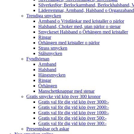
Silverkedjor; Berlockarmband, Berlockhalsband, V
Läderremmar, Armband, Halsband o Organzaband
Trendiga smycken
Armband o Vristlänkar med kristaller o pärlor
Halsband, Choker med, utan pärlor o stenar
Smyckeset Halsband o Örhängen med kristaller
Ringar
Örhängen med kristaller o pärlor
Strass smycken
Stålsmycken
Fyndhörnan
Armband
Halsband
Hängsmycken
Ringar
Örhängen
Manschettknappar med stenar
Gratis smycke vid köp över 300 kronor
Gratis val för dig vid köp över 3000:-
Gratis val för dig vid köp över 2000:-
Gratis val för dig vid köp över 1000:-
Gratis val för dig vid köp över 500:-
Gratis val för dig vid köp över 300:-
Presentpåsar och askar