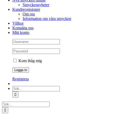
Nya smycken online
Smyckesnyheter
Kundrecensioner
Om oss
Information om våra smycken
Villkor
Kontakta oss
Mitt konto
Kom ihåg mig
Registrera
Sök
efter:
Sök
efter: