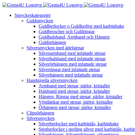
Fortsätt
till
Smyckeskategorier
innehållet
Guldsmycken
Guldberlocker o Guldkedjor med karbinhake
Guldbroscher och Guldringar
Guldhalsband, Armband och Hängen
Guldörhängen
Silversmycken med ädelstenar
Silverarmband med infattade stenar
Silverhalsband med infattade stenar
Silverörhängen med infattade stenar
Silverringar med infattade stenar
Silverhängen med infattade stenar
Handgjorda silversmycken
Armband med stenar, pärlor, kristaller
Halsband med stenar, pärlor, kristaller
Hängen, Ringar med stenar, pärlor, kristaller
Vristlänkar med stenar, pärlor, kristaller
Örhängen med stenar, pärlor, kristaller
Clipsörhängen
Silversmycken
Silverberlocker med karbinlås, karbinhake
Stenberlocker i sterling silver med karbinlås, karb
Silverhängen, Silverörhängen, silverringar