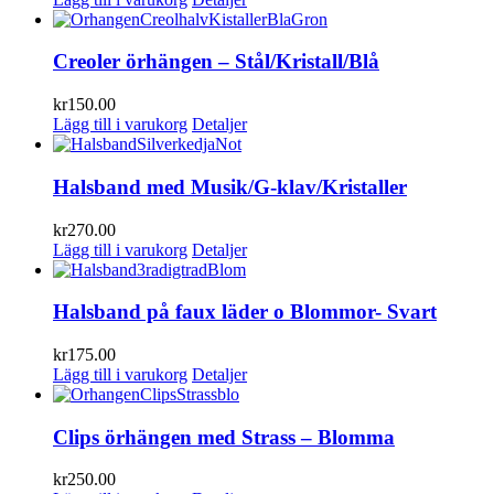
Creoler örhängen – Stål/Kristall/Blå
kr
150.00
Lägg till i varukorg
Detaljer
Halsband med Musik/G-klav/Kristaller
kr
270.00
Lägg till i varukorg
Detaljer
Halsband på faux läder o Blommor- Svart
kr
175.00
Lägg till i varukorg
Detaljer
Clips örhängen med Strass – Blomma
kr
250.00