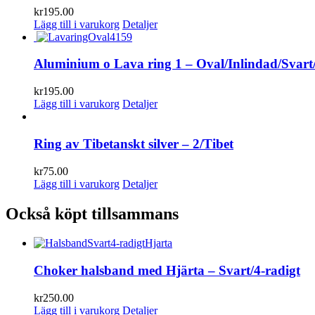
kr
195.00
Lägg till i varukorg
Detaljer
Aluminium o Lava ring 1 – Oval/Inlindad/Svart
kr
195.00
Lägg till i varukorg
Detaljer
Ring av Tibetanskt silver – 2/Tibet
kr
75.00
Lägg till i varukorg
Detaljer
Också köpt tillsammans
Choker halsband med Hjärta – Svart/4-radigt
kr
250.00
Lägg till i varukorg
Detaljer