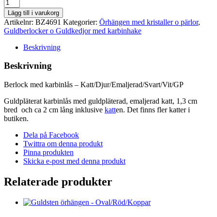
Berlock
med
Lägg till i varukorg
karbinlås
Artikelnr:
BZ4691
Kategorier:
Örhängen med kristaller o pärlor
,
-
Guldberlocker o Guldkedjor med karbinhake
Katt/Djur/Emaljerad/Svart/Vit/GP
mängd
Beskrivning
Beskrivning
Berlock med karbinlås – Katt/Djur/Emaljerad/Svart/Vit/GP
Guldpläterat karbinlås med guldpläterad, emaljerad katt, 1,3 cm
bred och ca 2 cm lång inklusive
katt
en. Det finns fler katter i
butiken.
Dela på Facebook
Twittra om denna produkt
Pinna produkten
Skicka e-post med denna produkt
Relaterade produkter