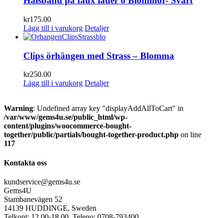
Halsband på faux läder o Blommor- Svart
kr
175.00
Lägg till i varukorg
Detaljer
Clips örhängen med Strass – Blomma
kr
250.00
Lägg till i varukorg
Detaljer
Warning
: Undefined array key "displayAddAllToCart" in
/var/www/gems4u.se/public_html/wp-
content/plugins/woocommerce-bought-
together/public/partials/bought-together-product.php
on line
117
Kontakta oss
kundservice@gems4u.se
Gems4U
Stambanevägen 52
14139 HUDDINGE, Sweden
Telkont: 12.00-18.00. Teleno: 0708-793400.