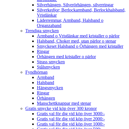
Silverhängen, Silverörhängen, silverringar
Silverkedjor; Berlockarmband, Berlockhalsband,
Vristlänkar
Läderremmar, Armband, Halsband o
Organzaband
Trendiga smycken
Armband o Vristlänkar med kristaller o pärlor
Halsband, Choker med, utan pärlor o stenar
Smyckeset Halsband o Örhängen med kristaller
Ringar
Örhängen med kristaller o pärlor
Strass smycken
Stålsmycken
Fyndhörnan
Armband
Halsband
Hängsmycken
Ringar
Örhängen
Manschettknappar med stenar
Gratis smycke vid köp över 300 kronor
Gratis val för dig vid köp över 3000:-
Gratis val för dig vid köp över 2000:-
Gratis val för dig vid köp över 1000:-