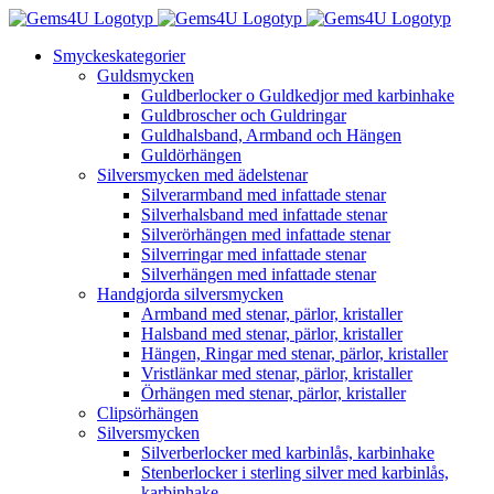
Fortsätt
till
Smyckeskategorier
innehållet
Guldsmycken
Guldberlocker o Guldkedjor med karbinhake
Guldbroscher och Guldringar
Guldhalsband, Armband och Hängen
Guldörhängen
Silversmycken med ädelstenar
Silverarmband med infattade stenar
Silverhalsband med infattade stenar
Silverörhängen med infattade stenar
Silverringar med infattade stenar
Silverhängen med infattade stenar
Handgjorda silversmycken
Armband med stenar, pärlor, kristaller
Halsband med stenar, pärlor, kristaller
Hängen, Ringar med stenar, pärlor, kristaller
Vristlänkar med stenar, pärlor, kristaller
Örhängen med stenar, pärlor, kristaller
Clipsörhängen
Silversmycken
Silverberlocker med karbinlås, karbinhake
Stenberlocker i sterling silver med karbinlås,
karbinhake