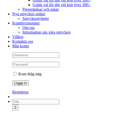
Gratis val för dig vid köp över 500:-
Gratis val för dig vid köp över 300:-
Presentpåsar och askar
Nya smycken online
Smyckesnyheter
Kundrecensioner
Om oss
Information om våra smycken
Villkor
Kontakta oss
Mitt konto
Kom ihåg mig
Registrera
Sök
efter: