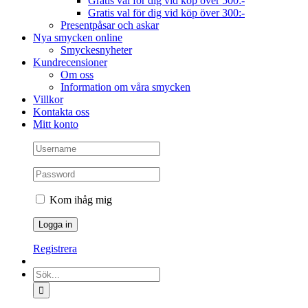
Gratis val för dig vid köp över 500:-
Gratis val för dig vid köp över 300:-
Presentpåsar och askar
Nya smycken online
Smyckesnyheter
Kundrecensioner
Om oss
Information om våra smycken
Villkor
Kontakta oss
Mitt konto
Kom ihåg mig
Registrera
Sök
efter: