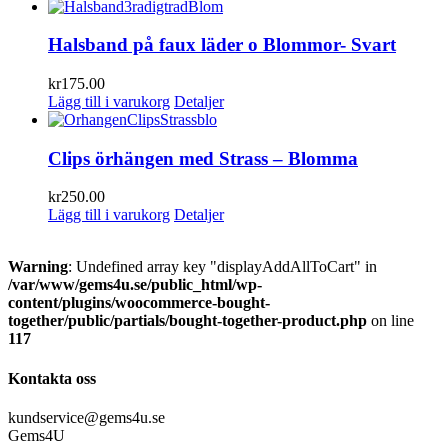
Halsband på faux läder o Blommor- Svart
kr
175.00
Lägg till i varukorg
Detaljer
Clips örhängen med Strass – Blomma
kr
250.00
Lägg till i varukorg
Detaljer
Warning
: Undefined array key "displayAddAllToCart" in
/var/www/gems4u.se/public_html/wp-
content/plugins/woocommerce-bought-
together/public/partials/bought-together-product.php
on line
117
Kontakta oss
kundservice@gems4u.se
Gems4U