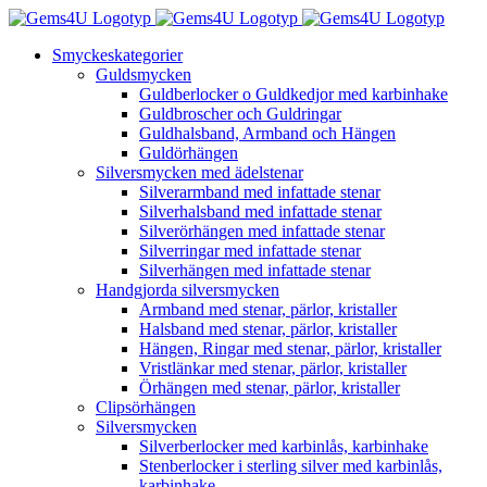
Fortsätt
till
Smyckeskategorier
innehållet
Guldsmycken
Guldberlocker o Guldkedjor med karbinhake
Guldbroscher och Guldringar
Guldhalsband, Armband och Hängen
Guldörhängen
Silversmycken med ädelstenar
Silverarmband med infattade stenar
Silverhalsband med infattade stenar
Silverörhängen med infattade stenar
Silverringar med infattade stenar
Silverhängen med infattade stenar
Handgjorda silversmycken
Armband med stenar, pärlor, kristaller
Halsband med stenar, pärlor, kristaller
Hängen, Ringar med stenar, pärlor, kristaller
Vristlänkar med stenar, pärlor, kristaller
Örhängen med stenar, pärlor, kristaller
Clipsörhängen
Silversmycken
Silverberlocker med karbinlås, karbinhake
Stenberlocker i sterling silver med karbinlås,
karbinhake