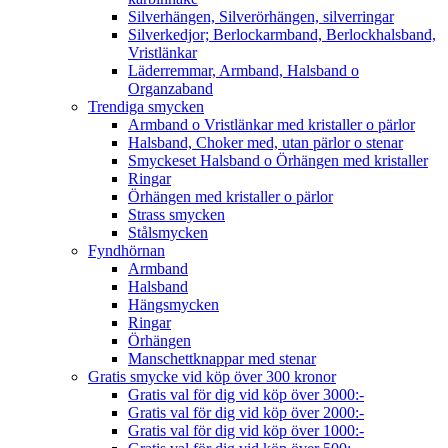
Silverhängen, Silverörhängen, silverringar
Silverkedjor; Berlockarmband, Berlockhalsband,
Vristlänkar
Läderremmar, Armband, Halsband o
Organzaband
Trendiga smycken
Armband o Vristlänkar med kristaller o pärlor
Halsband, Choker med, utan pärlor o stenar
Smyckeset Halsband o Örhängen med kristaller
Ringar
Örhängen med kristaller o pärlor
Strass smycken
Stålsmycken
Fyndhörnan
Armband
Halsband
Hängsmycken
Ringar
Örhängen
Manschettknappar med stenar
Gratis smycke vid köp över 300 kronor
Gratis val för dig vid köp över 3000:-
Gratis val för dig vid köp över 2000:-
Gratis val för dig vid köp över 1000:-