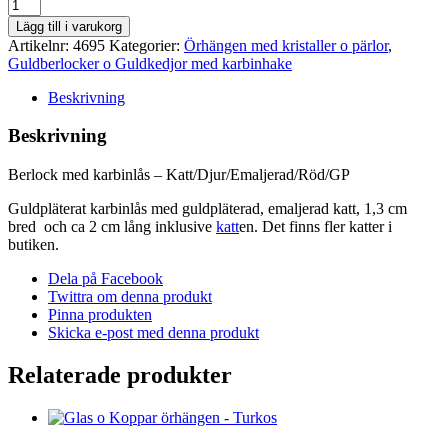
Berlock
med
Lägg till i varukorg
karbinlås
Artikelnr:
4695
Kategorier:
Örhängen med kristaller o pärlor
,
-
Guldberlocker o Guldkedjor med karbinhake
Katt/Djur/Emaljerad/Röd/GP
mängd
Beskrivning
Beskrivning
Berlock med karbinlås – Katt/Djur/Emaljerad/Röd/GP
Guldpläterat karbinlås med guldpläterad, emaljerad katt, 1,3 cm
bred och ca 2 cm lång inklusive
katt
en. Det finns fler katter i
butiken.
Dela på Facebook
Twittra om denna produkt
Pinna produkten
Skicka e-post med denna produkt
Relaterade produkter