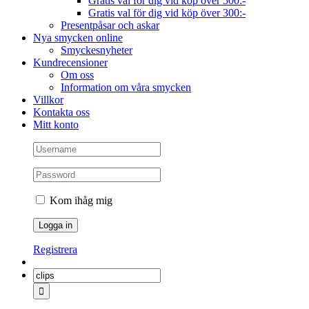
Gratis val för dig vid köp över 500:-
Gratis val för dig vid köp över 300:-
Presentpåsar och askar
Nya smycken online
Smyckesnyheter
Kundrecensioner
Om oss
Information om våra smycken
Villkor
Kontakta oss
Mitt konto
Kom ihåg mig
Registrera
Sök
efter: