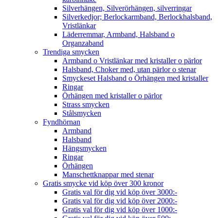
Silverhängen, Silverörhängen, silverringar
Silverkedjor; Berlockarmband, Berlockhalsband,
Vristlänkar
Läderremmar, Armband, Halsband o
Organzaband
Trendiga smycken
Armband o Vristlänkar med kristaller o pärlor
Halsband, Choker med, utan pärlor o stenar
Smyckeset Halsband o Örhängen med kristaller
Ringar
Örhängen med kristaller o pärlor
Strass smycken
Stålsmycken
Fyndhörnan
Armband
Halsband
Hängsmycken
Ringar
Örhängen
Manschettknappar med stenar
Gratis smycke vid köp över 300 kronor
Gratis val för dig vid köp över 3000:-
Gratis val för dig vid köp över 2000:-
Gratis val för dig vid köp över 1000:-