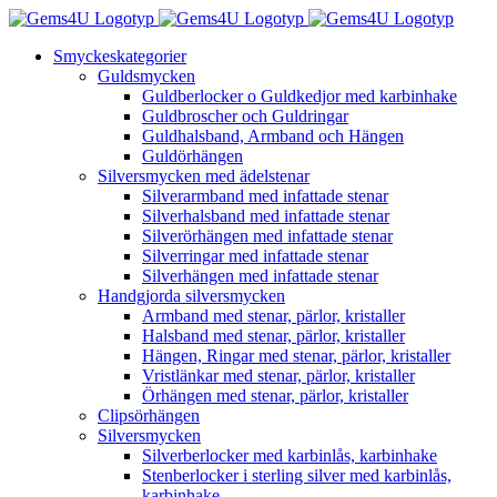
Fortsätt
till
Smyckeskategorier
innehållet
Guldsmycken
Guldberlocker o Guldkedjor med karbinhake
Guldbroscher och Guldringar
Guldhalsband, Armband och Hängen
Guldörhängen
Silversmycken med ädelstenar
Silverarmband med infattade stenar
Silverhalsband med infattade stenar
Silverörhängen med infattade stenar
Silverringar med infattade stenar
Silverhängen med infattade stenar
Handgjorda silversmycken
Armband med stenar, pärlor, kristaller
Halsband med stenar, pärlor, kristaller
Hängen, Ringar med stenar, pärlor, kristaller
Vristlänkar med stenar, pärlor, kristaller
Örhängen med stenar, pärlor, kristaller
Clipsörhängen
Silversmycken
Silverberlocker med karbinlås, karbinhake
Stenberlocker i sterling silver med karbinlås,
karbinhake