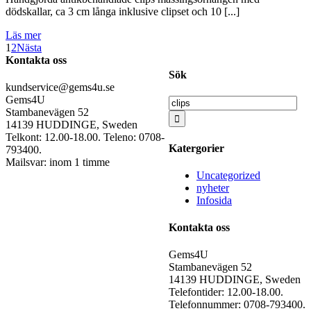
dödskallar, ca 3 cm långa inklusive clipset och 10 [...]
Läs mer
1
2
Nästa
Kontakta oss
Sök
kundservice@gems4u.se
Gems4U
Sök
Stambanevägen 52
efter:
14139 HUDDINGE, Sweden
Telkont: 12.00-18.00. Teleno: 0708-
Katergorier
793400.
Mailsvar: inom 1 timme
Uncategorized
nyheter
Infosida
Kontakta oss
Gems4U
Stambanevägen 52
14139 HUDDINGE, Sweden
Telefontider: 12.00-18.00.
Telefonnummer: 0708-793400.