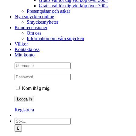
Gratis val för dig vid köp över 500:-
Gratis val för dig vid köp över 300:-
Presentpåsar och askar
Nya smycken online
Smyckesnyheter
Kundrecensioner
Om oss
Information om våra smycken
Villkor
Kontakta oss
Mitt konto
Kom ihåg mig
Registrera
Sök
efter: