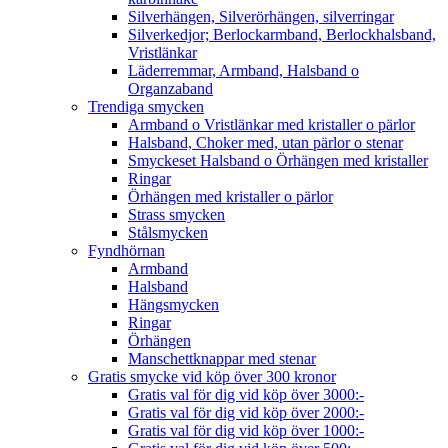
Silverhängen, Silverörhängen, silverringar
Silverkedjor; Berlockarmband, Berlockhalsband,
Vristlänkar
Läderremmar, Armband, Halsband o
Organzaband
Trendiga smycken
Armband o Vristlänkar med kristaller o pärlor
Halsband, Choker med, utan pärlor o stenar
Smyckeset Halsband o Örhängen med kristaller
Ringar
Örhängen med kristaller o pärlor
Strass smycken
Stålsmycken
Fyndhörnan
Armband
Halsband
Hängsmycken
Ringar
Örhängen
Manschettknappar med stenar
Gratis smycke vid köp över 300 kronor
Gratis val för dig vid köp över 3000:-
Gratis val för dig vid köp över 2000:-
Gratis val för dig vid köp över 1000:-