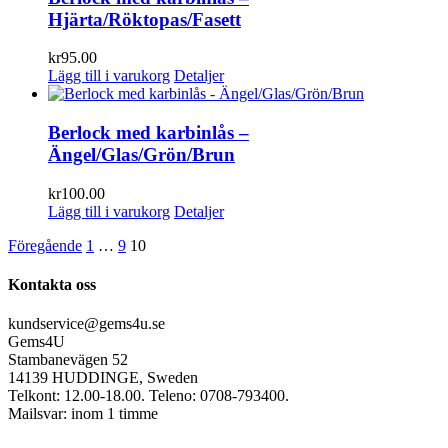
Hjärta/Röktopas/Fasett
kr
95.00
Lägg till i varukorg
Detaljer
Berlock med karbinlås –
Ängel/Glas/Grön/Brun
kr
100.00
Lägg till i varukorg
Detaljer
Föregående
1
…
9
10
Kontakta oss
kundservice@gems4u.se
Gems4U
Stambanevägen 52
14139 HUDDINGE, Sweden
Telkont: 12.00-18.00. Teleno: 0708-793400.
Mailsvar: inom 1 timme