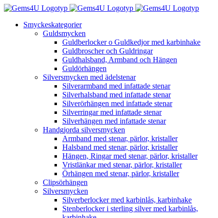
Fortsätt
till
Smyckeskategorier
innehållet
Guldsmycken
Guldberlocker o Guldkedjor med karbinhake
Guldbroscher och Guldringar
Guldhalsband, Armband och Hängen
Guldörhängen
Silversmycken med ädelstenar
Silverarmband med infattade stenar
Silverhalsband med infattade stenar
Silverörhängen med infattade stenar
Silverringar med infattade stenar
Silverhängen med infattade stenar
Handgjorda silversmycken
Armband med stenar, pärlor, kristaller
Halsband med stenar, pärlor, kristaller
Hängen, Ringar med stenar, pärlor, kristaller
Vristlänkar med stenar, pärlor, kristaller
Örhängen med stenar, pärlor, kristaller
Clipsörhängen
Silversmycken
Silverberlocker med karbinlås, karbinhake
Stenberlocker i sterling silver med karbinlås,
karbinhake