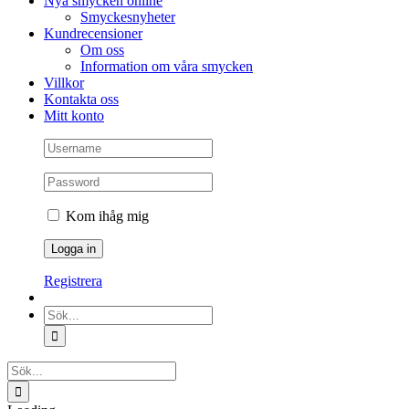
Nya smycken online
Smyckesnyheter
Kundrecensioner
Om oss
Information om våra smycken
Villkor
Kontakta oss
Mitt konto
Kom ihåg mig
Registrera
Sök
efter:
Sök
efter: