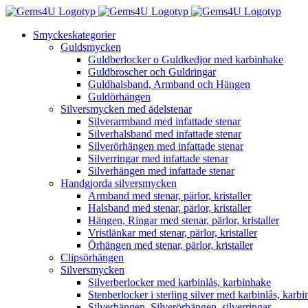
Fortsätt
till
Smyckeskategorier
innehållet
Guldsmycken
Guldberlocker o Guldkedjor med karbinhake
Guldbroscher och Guldringar
Guldhalsband, Armband och Hängen
Guldörhängen
Silversmycken med ädelstenar
Silverarmband med infattade stenar
Silverhalsband med infattade stenar
Silverörhängen med infattade stenar
Silverringar med infattade stenar
Silverhängen med infattade stenar
Handgjorda silversmycken
Armband med stenar, pärlor, kristaller
Halsband med stenar, pärlor, kristaller
Hängen, Ringar med stenar, pärlor, kristaller
Vristlänkar med stenar, pärlor, kristaller
Örhängen med stenar, pärlor, kristaller
Clipsörhängen
Silversmycken
Silverberlocker med karbinlås, karbinhake
Stenberlocker i sterling silver med karbinlås, karb
Silverhängen, Silverörhängen, silverringar