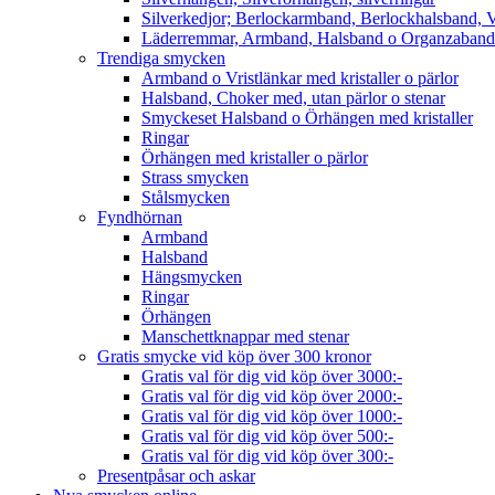
Silverkedjor; Berlockarmband, Berlockhalsband, V
Läderremmar, Armband, Halsband o Organzaband
Trendiga smycken
Armband o Vristlänkar med kristaller o pärlor
Halsband, Choker med, utan pärlor o stenar
Smyckeset Halsband o Örhängen med kristaller
Ringar
Örhängen med kristaller o pärlor
Strass smycken
Stålsmycken
Fyndhörnan
Armband
Halsband
Hängsmycken
Ringar
Örhängen
Manschettknappar med stenar
Gratis smycke vid köp över 300 kronor
Gratis val för dig vid köp över 3000:-
Gratis val för dig vid köp över 2000:-
Gratis val för dig vid köp över 1000:-
Gratis val för dig vid köp över 500:-
Gratis val för dig vid köp över 300:-
Presentpåsar och askar