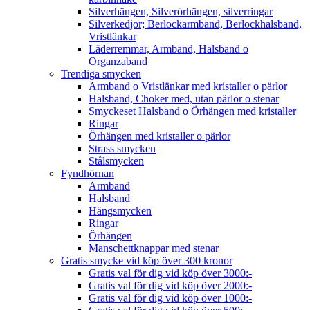
Silverhängen, Silverörhängen, silverringar
Silverkedjor; Berlockarmband, Berlockhalsband,
Vristlänkar
Läderremmar, Armband, Halsband o
Organzaband
Trendiga smycken
Armband o Vristlänkar med kristaller o pärlor
Halsband, Choker med, utan pärlor o stenar
Smyckeset Halsband o Örhängen med kristaller
Ringar
Örhängen med kristaller o pärlor
Strass smycken
Stålsmycken
Fyndhörnan
Armband
Halsband
Hängsmycken
Ringar
Örhängen
Manschettknappar med stenar
Gratis smycke vid köp över 300 kronor
Gratis val för dig vid köp över 3000:-
Gratis val för dig vid köp över 2000:-
Gratis val för dig vid köp över 1000:-