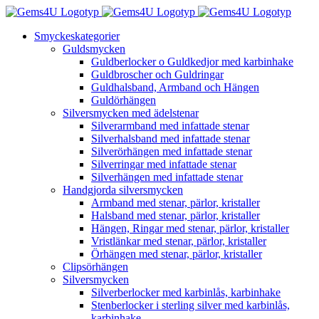
Fortsätt
till
Smyckeskategorier
innehållet
Guldsmycken
Guldberlocker o Guldkedjor med karbinhake
Guldbroscher och Guldringar
Guldhalsband, Armband och Hängen
Guldörhängen
Silversmycken med ädelstenar
Silverarmband med infattade stenar
Silverhalsband med infattade stenar
Silverörhängen med infattade stenar
Silverringar med infattade stenar
Silverhängen med infattade stenar
Handgjorda silversmycken
Armband med stenar, pärlor, kristaller
Halsband med stenar, pärlor, kristaller
Hängen, Ringar med stenar, pärlor, kristaller
Vristlänkar med stenar, pärlor, kristaller
Örhängen med stenar, pärlor, kristaller
Clipsörhängen
Silversmycken
Silverberlocker med karbinlås, karbinhake
Stenberlocker i sterling silver med karbinlås,
karbinhake