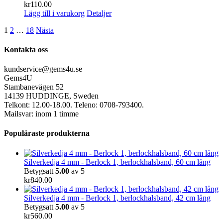
kr
110.00
Lägg till i varukorg
Detaljer
1
2
…
18
Nästa
Kontakta oss
kundservice@gems4u.se
Gems4U
Stambanevägen 52
14139 HUDDINGE, Sweden
Telkont: 12.00-18.00. Teleno: 0708-793400.
Mailsvar: inom 1 timme
Populäraste produkterna
Silverkedja 4 mm - Berlock 1, berlockhalsband, 60 cm lång
Betygsatt
5.00
av 5
kr
840.00
Silverkedja 4 mm - Berlock 1, berlockhalsband, 42 cm lång
Betygsatt
5.00
av 5
kr
560.00