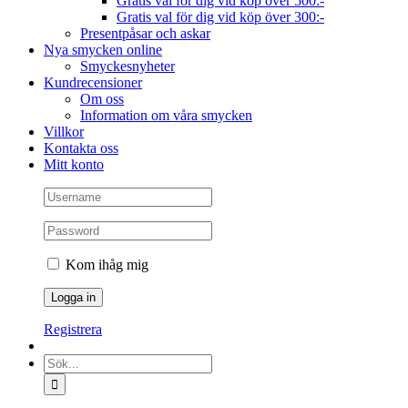
Gratis val för dig vid köp över 500:-
Gratis val för dig vid köp över 300:-
Presentpåsar och askar
Nya smycken online
Smyckesnyheter
Kundrecensioner
Om oss
Information om våra smycken
Villkor
Kontakta oss
Mitt konto
Kom ihåg mig
Registrera
Sök
efter: