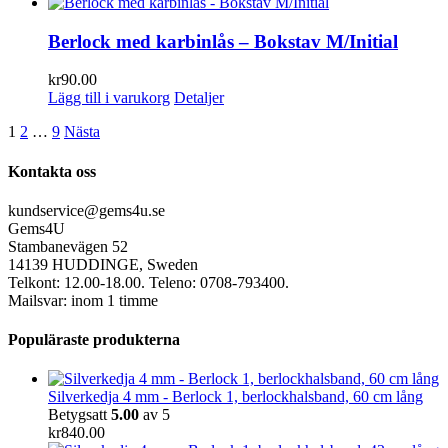
Berlock med karbinlås – Bokstav M/Initial
kr
90.00
Lägg till i varukorg
Detaljer
1
2
…
9
Nästa
Kontakta oss
kundservice@gems4u.se
Gems4U
Stambanevägen 52
14139 HUDDINGE, Sweden
Telkont: 12.00-18.00. Teleno: 0708-793400.
Mailsvar: inom 1 timme
Populäraste produkterna
Silverkedja 4 mm - Berlock 1, berlockhalsband, 60 cm lång
Betygsatt
5.00
av 5
kr
840.00