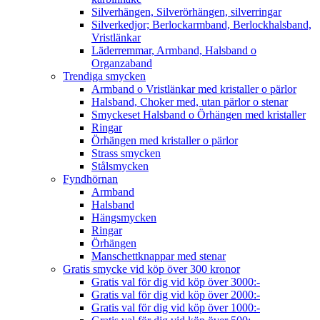
Silverhängen, Silverörhängen, silverringar
Silverkedjor; Berlockarmband, Berlockhalsband,
Vristlänkar
Läderremmar, Armband, Halsband o
Organzaband
Trendiga smycken
Armband o Vristlänkar med kristaller o pärlor
Halsband, Choker med, utan pärlor o stenar
Smyckeset Halsband o Örhängen med kristaller
Ringar
Örhängen med kristaller o pärlor
Strass smycken
Stålsmycken
Fyndhörnan
Armband
Halsband
Hängsmycken
Ringar
Örhängen
Manschettknappar med stenar
Gratis smycke vid köp över 300 kronor
Gratis val för dig vid köp över 3000:-
Gratis val för dig vid köp över 2000:-
Gratis val för dig vid köp över 1000:-