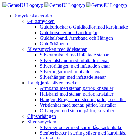
Fortsätt
till
Smyckeskategorier
innehållet
Guldsmycken
Guldberlocker o Guldkedjor med karbinhake
Guldbroscher och Guldringar
Guldhalsband, Armband och Hängen
Guldörhängen
Silversmycken med ädelstenar
Silverarmband med infattade stenar
Silverhalsband med infattade stenar
Silverörhängen med infattade stenar
Silverringar med infattade stenar
Silverhängen med infattade stenar
Handgjorda silversmycken
Armband med stenar, pärlor, kristaller
Halsband med stenar, pärlor, kristaller
Hängen, Ringar med stenar, pärlor, kristaller
Vristlänkar med stenar, pärlor, kristaller
Örhängen med stenar, pärlor, kristaller
Clipsörhängen
Silversmycken
Silverberlocker med karbinlås, karbinhake
Stenberlocker i sterling silver med karbinlås,
karbinhake