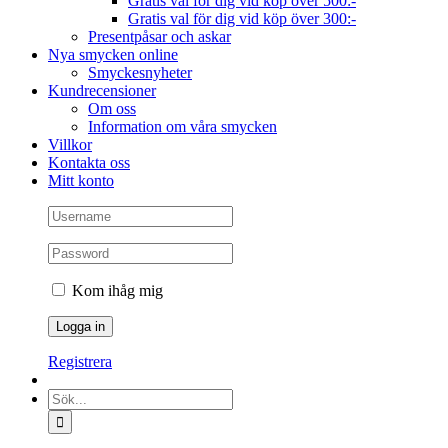
Gratis val för dig vid köp över 500:-
Gratis val för dig vid köp över 300:-
Presentpåsar och askar
Nya smycken online
Smyckesnyheter
Kundrecensioner
Om oss
Information om våra smycken
Villkor
Kontakta oss
Mitt konto
Kom ihåg mig
Registrera
Sök
efter: