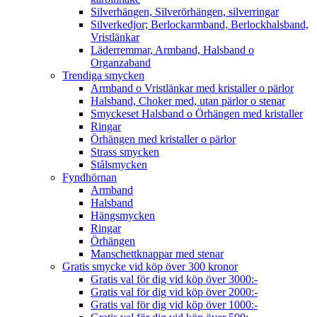
Silverhängen, Silverörhängen, silverringar
Silverkedjor; Berlockarmband, Berlockhalsband,
Vristlänkar
Läderremmar, Armband, Halsband o
Organzaband
Trendiga smycken
Armband o Vristlänkar med kristaller o pärlor
Halsband, Choker med, utan pärlor o stenar
Smyckeset Halsband o Örhängen med kristaller
Ringar
Örhängen med kristaller o pärlor
Strass smycken
Stålsmycken
Fyndhörnan
Armband
Halsband
Hängsmycken
Ringar
Örhängen
Manschettknappar med stenar
Gratis smycke vid köp över 300 kronor
Gratis val för dig vid köp över 3000:-
Gratis val för dig vid köp över 2000:-
Gratis val för dig vid köp över 1000:-