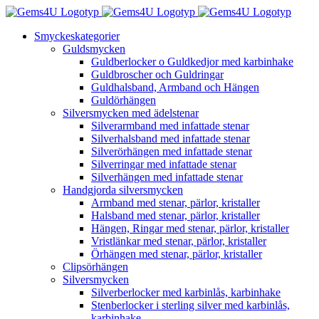
Fortsätt
till
Smyckeskategorier
innehållet
Guldsmycken
Guldberlocker o Guldkedjor med karbinhake
Guldbroscher och Guldringar
Guldhalsband, Armband och Hängen
Guldörhängen
Silversmycken med ädelstenar
Silverarmband med infattade stenar
Silverhalsband med infattade stenar
Silverörhängen med infattade stenar
Silverringar med infattade stenar
Silverhängen med infattade stenar
Handgjorda silversmycken
Armband med stenar, pärlor, kristaller
Halsband med stenar, pärlor, kristaller
Hängen, Ringar med stenar, pärlor, kristaller
Vristlänkar med stenar, pärlor, kristaller
Örhängen med stenar, pärlor, kristaller
Clipsörhängen
Silversmycken
Silverberlocker med karbinlås, karbinhake
Stenberlocker i sterling silver med karbinlås,
karbinhake