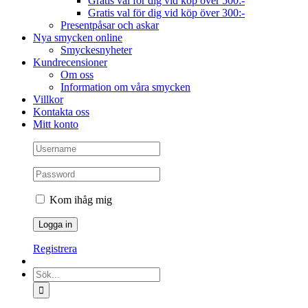
Gratis val för dig vid köp över 500:-
Gratis val för dig vid köp över 300:-
Presentpåsar och askar
Nya smycken online
Smyckesnyheter
Kundrecensioner
Om oss
Information om våra smycken
Villkor
Kontakta oss
Mitt konto
Kom ihåg mig
Registrera
Sök
efter: