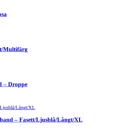
osa
t/Multifärg
d – Droppe
sband – Fasett/Ljusblå/Långt/XL