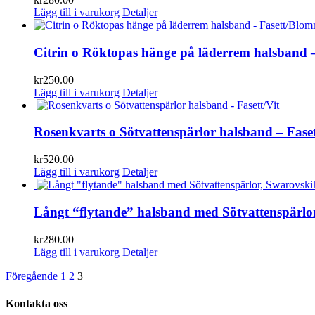
Lägg till i varukorg
Detaljer
Citrin o Röktopas hänge på läderrem halsband 
kr
250.00
Lägg till i varukorg
Detaljer
Rosenkvarts o Sötvattenspärlor halsband – Faset
kr
520.00
Lägg till i varukorg
Detaljer
Långt “flytande” halsband med Sötvattenspärlor,
kr
280.00
Lägg till i varukorg
Detaljer
Föregående
1
2
3
Kontakta oss