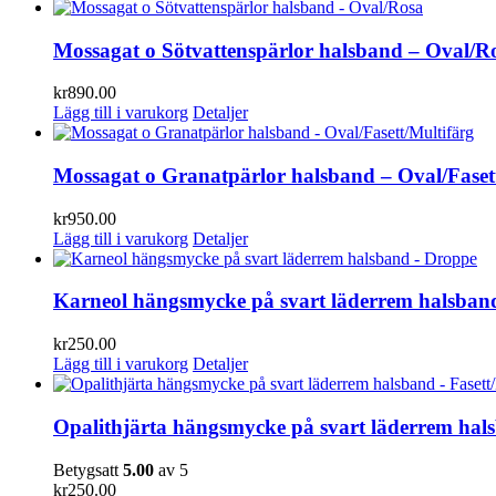
Mossagat o Sötvattenspärlor halsband – Oval/R
kr
890.00
Lägg till i varukorg
Detaljer
Mossagat o Granatpärlor halsband – Oval/Faset
kr
950.00
Lägg till i varukorg
Detaljer
Karneol hängsmycke på svart läderrem halsban
kr
250.00
Lägg till i varukorg
Detaljer
Opalithjärta hängsmycke på svart läderrem hal
Betygsatt
5.00
av 5
kr
250.00