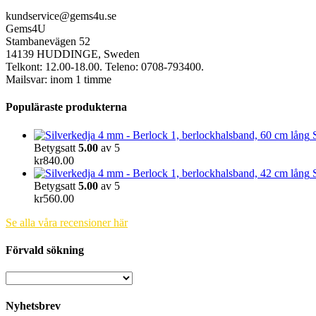
kundservice@gems4u.se
Gems4U
Stambanevägen 52
14139 HUDDINGE, Sweden
Telkont: 12.00-18.00. Teleno: 0708-793400.
Mailsvar: inom 1 timme
Populäraste produkterna
Betygsatt
5.00
av 5
kr
840.00
Betygsatt
5.00
av 5
kr
560.00
Se alla våra recensioner här
Förvald sökning
Nyhetsbrev