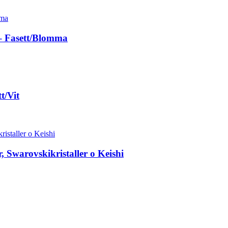
– Fasett/Blomma
t/Vit
 Swarovskikristaller o Keishi