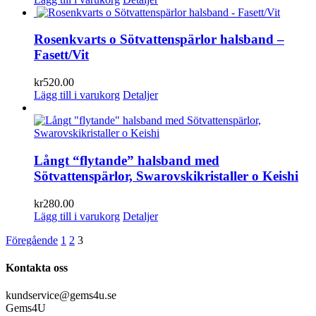
Rosenkvarts o Sötvattenspärlor halsband –
Fasett/Vit
kr
520.00
Lägg till i varukorg
Detaljer
Långt “flytande” halsband med
Sötvattenspärlor, Swarovskikristaller o Keishi
kr
280.00
Lägg till i varukorg
Detaljer
Föregående
1
2
3
Kontakta oss
kundservice@gems4u.se
Gems4U