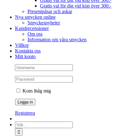
Gratis val för dig vid köp över 500:-
Gratis val för dig vid köp över 300:-
Presentpåsar och askar
Nya smycken online
Smyckesnyheter
Kundrecensioner
Om oss
Information om våra smycken
Villkor
Kontakta oss
Mitt konto
Kom ihåg mig
Registrera
Sök
efter: