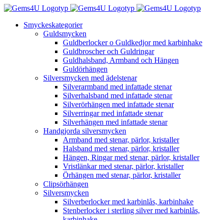
Fortsätt
till
Smyckeskategorier
innehållet
Guldsmycken
Guldberlocker o Guldkedjor med karbinhake
Guldbroscher och Guldringar
Guldhalsband, Armband och Hängen
Guldörhängen
Silversmycken med ädelstenar
Silverarmband med infattade stenar
Silverhalsband med infattade stenar
Silverörhängen med infattade stenar
Silverringar med infattade stenar
Silverhängen med infattade stenar
Handgjorda silversmycken
Armband med stenar, pärlor, kristaller
Halsband med stenar, pärlor, kristaller
Hängen, Ringar med stenar, pärlor, kristaller
Vristlänkar med stenar, pärlor, kristaller
Örhängen med stenar, pärlor, kristaller
Clipsörhängen
Silversmycken
Silverberlocker med karbinlås, karbinhake
Stenberlocker i sterling silver med karbinlås,
karbinhake