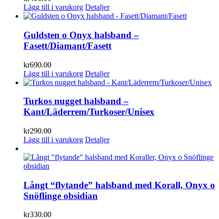
Lägg till i varukorg
Detaljer
Guldsten o Onyx halsband –
Fasett/Diamant/Fasett
kr
690.00
Lägg till i varukorg
Detaljer
Turkos nugget halsband –
Kant/Läderrem/Turkoser/Unisex
kr
290.00
Lägg till i varukorg
Detaljer
Långt “flytande” halsband med Korall, Onyx o
Snöflinge obsidian
kr
330.00