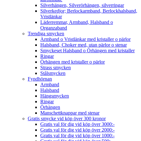
Silverhängen, Silverörhängen, silverringar
Silverkedjor; Berlockarmband, Berlockhalsband,
Vristlänkar
Läderremmar, Armband, Halsband o
Organzaband
Trendiga smycken
Armband o Vristlänkar med kristaller o pärlor
Halsband, Choker med, utan pärlor o stenar
Smyckeset Halsband o Örhängen med kristaller
Ringar
Örhängen med kristaller o pärlor
Strass smycken
Stålsmycken
Fyndhörnan
Armband
Halsband
Hängsmycken
Ringar
Örhängen
Manschettknappar med stenar
Gratis smycke vid köp över 300 kronor
Gratis val för dig vid köp över 3000:-
Gratis val för dig vid köp över 2000:-
Gratis val för dig vid köp över 1000:-