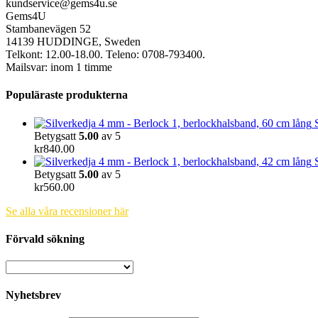
kundservice@gems4u.se
Gems4U
Stambanevägen 52
14139 HUDDINGE, Sweden
Telkont: 12.00-18.00. Teleno: 0708-793400.
Mailsvar: inom 1 timme
Populäraste produkterna
Betygsatt
5.00
av 5
kr
840.00
Betygsatt
5.00
av 5
kr
560.00
Se alla våra recensioner här
Förvald sökning
Nyhetsbrev