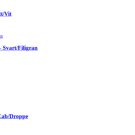
t/Vit
 Svart/Filigran
 Cab/Droppe