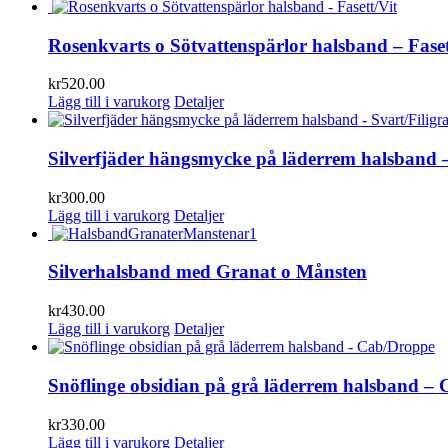
Rosenkvarts o Sötvattenspärlor halsband – Faset
kr
520.00
Lägg till i varukorg
Detaljer
Silverfjäder hängsmycke på läderrem halsband –
kr
300.00
Lägg till i varukorg
Detaljer
Silverhalsband med Granat o Månsten
kr
430.00
Lägg till i varukorg
Detaljer
Snöflinge obsidian på grå läderrem halsband –
kr
330.00
Lägg till i varukorg
Detaljer