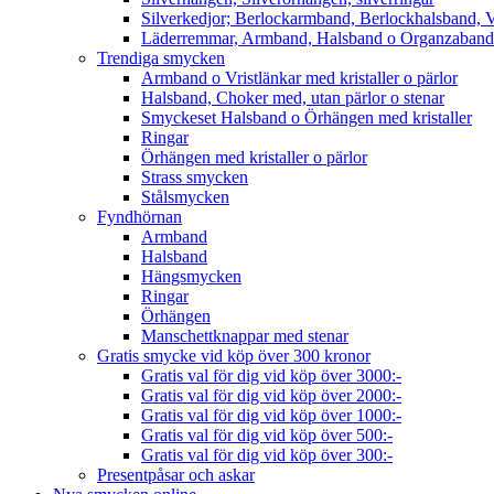
Silverkedjor; Berlockarmband, Berlockhalsband, V
Läderremmar, Armband, Halsband o Organzaband
Trendiga smycken
Armband o Vristlänkar med kristaller o pärlor
Halsband, Choker med, utan pärlor o stenar
Smyckeset Halsband o Örhängen med kristaller
Ringar
Örhängen med kristaller o pärlor
Strass smycken
Stålsmycken
Fyndhörnan
Armband
Halsband
Hängsmycken
Ringar
Örhängen
Manschettknappar med stenar
Gratis smycke vid köp över 300 kronor
Gratis val för dig vid köp över 3000:-
Gratis val för dig vid köp över 2000:-
Gratis val för dig vid köp över 1000:-
Gratis val för dig vid köp över 500:-
Gratis val för dig vid köp över 300:-
Presentpåsar och askar