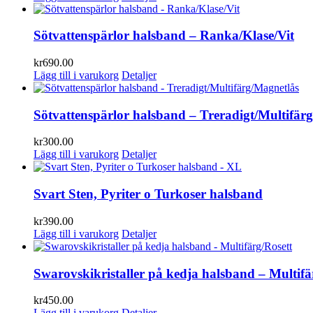
Sötvattenspärlor halsband – Ranka/Klase/Vit
kr
690.00
Lägg till i varukorg
Detaljer
Sötvattenspärlor halsband – Treradigt/Multifär
kr
300.00
Lägg till i varukorg
Detaljer
Svart Sten, Pyriter o Turkoser halsband
kr
390.00
Lägg till i varukorg
Detaljer
Swarovskikristaller på kedja halsband – Multifä
kr
450.00
Lägg till i varukorg
Detaljer