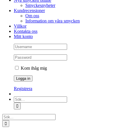
Nya smycken online
Smyckesnyheter
Kundrecensioner
Om oss
Information om våra smycken
Villkor
Kontakta oss
Mitt konto
Kom ihåg mig
Registrera
Sök
efter:
Sök
efter: