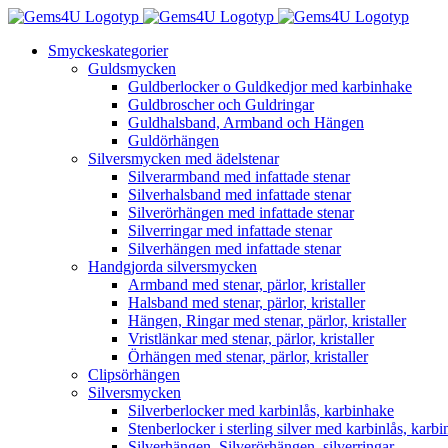
Fortsätt
till
Smyckeskategorier
innehållet
Guldsmycken
Guldberlocker o Guldkedjor med karbinhake
Guldbroscher och Guldringar
Guldhalsband, Armband och Hängen
Guldörhängen
Silversmycken med ädelstenar
Silverarmband med infattade stenar
Silverhalsband med infattade stenar
Silverörhängen med infattade stenar
Silverringar med infattade stenar
Silverhängen med infattade stenar
Handgjorda silversmycken
Armband med stenar, pärlor, kristaller
Halsband med stenar, pärlor, kristaller
Hängen, Ringar med stenar, pärlor, kristaller
Vristlänkar med stenar, pärlor, kristaller
Örhängen med stenar, pärlor, kristaller
Clipsörhängen
Silversmycken
Silverberlocker med karbinlås, karbinhake
Stenberlocker i sterling silver med karbinlås, karb
Silverhängen, Silverörhängen, silverringar