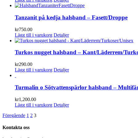
Tanzanit på kedja halsband – Fasett/Droppe
kr
750.00
Lägg till i varukorg
Detaljer
Turkos nugget halsband – Kant/Läderrem/Turko
kr
290.00
Lägg till i varukorg
Detaljer
Turmalin o Sötvattenspärlor halsband – Multifär
kr
1,200.00
Lägg till i varukorg
Detaljer
Föregående
1
2
3
Kontakta oss