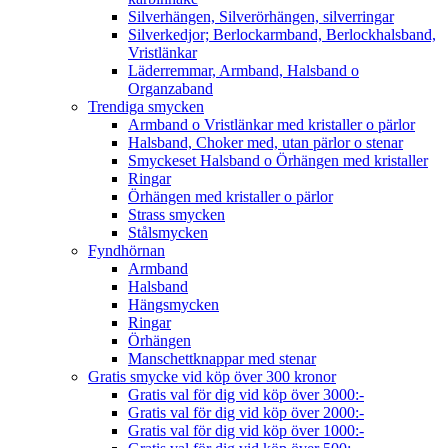
Silverhängen, Silverörhängen, silverringar
Silverkedjor; Berlockarmband, Berlockhalsband,
Vristlänkar
Läderremmar, Armband, Halsband o
Organzaband
Trendiga smycken
Armband o Vristlänkar med kristaller o pärlor
Halsband, Choker med, utan pärlor o stenar
Smyckeset Halsband o Örhängen med kristaller
Ringar
Örhängen med kristaller o pärlor
Strass smycken
Stålsmycken
Fyndhörnan
Armband
Halsband
Hängsmycken
Ringar
Örhängen
Manschettknappar med stenar
Gratis smycke vid köp över 300 kronor
Gratis val för dig vid köp över 3000:-
Gratis val för dig vid köp över 2000:-
Gratis val för dig vid köp över 1000:-