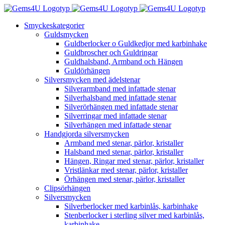
Fortsätt
till
Smyckeskategorier
innehållet
Guldsmycken
Guldberlocker o Guldkedjor med karbinhake
Guldbroscher och Guldringar
Guldhalsband, Armband och Hängen
Guldörhängen
Silversmycken med ädelstenar
Silverarmband med infattade stenar
Silverhalsband med infattade stenar
Silverörhängen med infattade stenar
Silverringar med infattade stenar
Silverhängen med infattade stenar
Handgjorda silversmycken
Armband med stenar, pärlor, kristaller
Halsband med stenar, pärlor, kristaller
Hängen, Ringar med stenar, pärlor, kristaller
Vristlänkar med stenar, pärlor, kristaller
Örhängen med stenar, pärlor, kristaller
Clipsörhängen
Silversmycken
Silverberlocker med karbinlås, karbinhake
Stenberlocker i sterling silver med karbinlås,
karbinhake