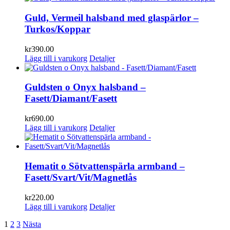
Guld, Vermeil halsband med glaspärlor –
Turkos/Koppar
kr
390.00
Lägg till i varukorg
Detaljer
Guldsten o Onyx halsband –
Fasett/Diamant/Fasett
kr
690.00
Lägg till i varukorg
Detaljer
Hematit o Sötvattenspärla armband –
Fasett/Svart/Vit/Magnetlås
kr
220.00
Lägg till i varukorg
Detaljer
1
2
3
Nästa