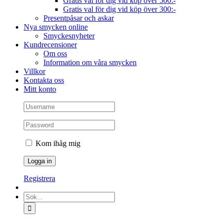
Gratis val för dig vid köp över 500:-
Gratis val för dig vid köp över 300:-
Presentpåsar och askar
Nya smycken online
Smyckesnyheter
Kundrecensioner
Om oss
Information om våra smycken
Villkor
Kontakta oss
Mitt konto
Kom ihåg mig
Registrera
Sök
efter: