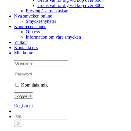
Gratis val för dig vid köp över 500:-
Gratis val för dig vid köp över 300:-
Presentpåsar och askar
Nya smycken online
Smyckesnyheter
Kundrecensioner
Om oss
Information om våra smycken
Villkor
Kontakta oss
Mitt konto
Kom ihåg mig
Registrera
Sök
efter: