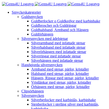
Fortsätt
till
Smyckeskategorier
innehållet
Guldsmycken
Guldberlocker o Guldkedjor med karbinhake
Guldbroscher och Guldringar
Guldhalsband, Armband och Hängen
Guldörhängen
Silversmycken med ädelstenar
Silverarmband med infattade stenar
Silverhalsband med infattade stenar
Silverörhängen med infattade stenar
Silverringar med infattade stenar
Silverhängen med infattade stenar
Handgjorda silversmycken
Armband med stenar, pärlor, kristaller
Halsband med stenar, pärlor, kristaller
Hängen, Ringar med stenar, pärlor, kristaller
Vristlänkar med stenar, pärlor, kristaller
Örhängen med stenar, pärlor, kristaller
Clipsörhängen
Silversmycken
Silverberlocker med karbinlås, karbinhake
Stenberlocker i sterling silver med karbinlås,
karbinhake