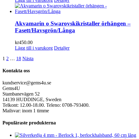
Lägg till i varukorg
Detaljer
Akvamarin o Swarovskikristaller örhängen –
Fasett/Havsgrön/Långa
kr
450.00
Lägg till i varukorg
Detaljer
1
2
…
18
Nästa
Kontakta oss
kundservice@gems4u.se
Gems4U
Stambanevägen 52
14139 HUDDINGE, Sweden
Telkont: 12.00-18.00. Teleno: 0708-793400.
Mailsvar: inom 1 timme
Populäraste produkterna