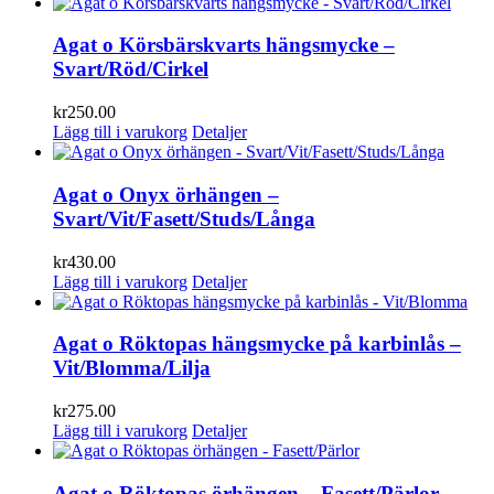
Agat o Körsbärskvarts hängsmycke –
Svart/Röd/Cirkel
kr
250.00
Lägg till i varukorg
Detaljer
Agat o Onyx örhängen –
Svart/Vit/Fasett/Studs/Långa
kr
430.00
Lägg till i varukorg
Detaljer
Agat o Röktopas hängsmycke på karbinlås –
Vit/Blomma/Lilja
kr
275.00
Lägg till i varukorg
Detaljer
Agat o Röktopas örhängen – Fasett/Pärlor