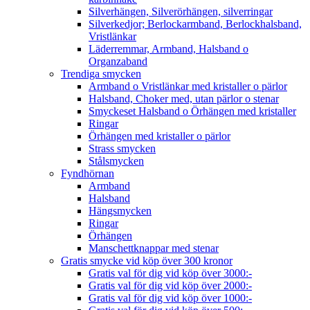
Silverhängen, Silverörhängen, silverringar
Silverkedjor; Berlockarmband, Berlockhalsband,
Vristlänkar
Läderremmar, Armband, Halsband o
Organzaband
Trendiga smycken
Armband o Vristlänkar med kristaller o pärlor
Halsband, Choker med, utan pärlor o stenar
Smyckeset Halsband o Örhängen med kristaller
Ringar
Örhängen med kristaller o pärlor
Strass smycken
Stålsmycken
Fyndhörnan
Armband
Halsband
Hängsmycken
Ringar
Örhängen
Manschettknappar med stenar
Gratis smycke vid köp över 300 kronor
Gratis val för dig vid köp över 3000:-
Gratis val för dig vid köp över 2000:-
Gratis val för dig vid köp över 1000:-