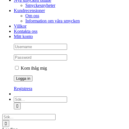
Nya smycken online
Smyckesnyheter
Kundrecensioner
Om oss
Information om våra smycken
Villkor
Kontakta oss
Mitt konto
Kom ihåg mig
Registrera
Sök
efter:
Sök
efter: