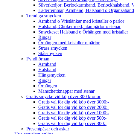
Silverkedjor; Berlockarmband, Berlockhalsband, V
Läderremmar, Armband, Halsband o Organzaband
Trendiga smycken
Armband o Vristlänkar med kristaller o pärlor
Halsband, Choker med, utan pärlor o stenar
Smyckeset Halsband o Örhängen med kristaller
Ringar
Örhängen med kristaller o pärlor
Strass smycken
Stålsmycken
Fyndhörnan
Armband
Halsband
Hängsmycken
Ringar
Örhängen
Manschettknappar med stenar
Gratis smycke vid köp över 300 kronor
Gratis val för dig vid köp över 3000:-
Gratis val för dig vid köp över 2000:-
Gratis val för dig vid köp över 1000:-
Gratis val för dig vid köp över 500:-
Gratis val för dig vid köp över 300:-
Presentpåsar och askar