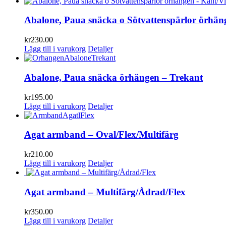
Abalone, Paua snäcka o Sötvattenspärlor örhän
kr
230.00
Lägg till i varukorg
Detaljer
Abalone, Paua snäcka örhängen – Trekant
kr
195.00
Lägg till i varukorg
Detaljer
Agat armband – Oval/Flex/Multifärg
kr
210.00
Lägg till i varukorg
Detaljer
Agat armband – Multifärg/Ådrad/Flex
kr
350.00
Lägg till i varukorg
Detaljer