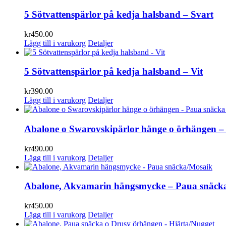
5 Sötvattenspärlor på kedja halsband – Svart
kr
450.00
Lägg till i varukorg
Detaljer
5 Sötvattenspärlor på kedja halsband – Vit
kr
390.00
Lägg till i varukorg
Detaljer
Abalone o Swarovskipärlor hänge o örhängen –
kr
490.00
Lägg till i varukorg
Detaljer
Abalone, Akvamarin hängsmycke – Paua snäck
kr
450.00
Lägg till i varukorg
Detaljer