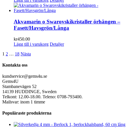
Lägg till i varukorg
Detaljer
Akvamarin o Swarovskikristaller örhängen –
Fasett/Havsgrön/Långa
kr
450.00
Lägg till i varukorg
Detaljer
1
2
…
18
Nästa
Kontakta oss
kundservice@gems4u.se
Gems4U
Stambanevägen 52
14139 HUDDINGE, Sweden
Telkont: 12.00-18.00. Teleno: 0708-793400.
Mailsvar: inom 1 timme
Populäraste produkterna