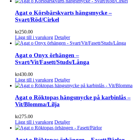
Agat o Körsbärskvarts hängsmycke –
Svart/Röd/Cirkel
kr
250.00
Lägg till i varukorg
Detaljer
Agat o Onyx örhängen –
Svart/Vit/Fasett/Studs/Långa
kr
430.00
Lägg till i varukorg
Detaljer
Agat o Röktopas hängsmycke på karbinlås –
Vit/Blomma/Lilja
kr
275.00
Lägg till i varukorg
Detaljer
Agat o Röktopas örhängen – Fasett/Pärlor