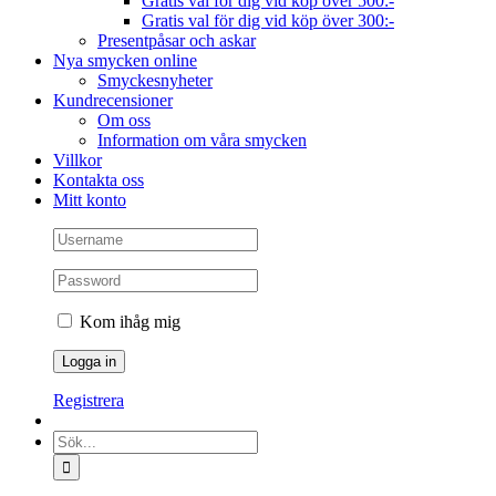
Gratis val för dig vid köp över 500:-
Gratis val för dig vid köp över 300:-
Presentpåsar och askar
Nya smycken online
Smyckesnyheter
Kundrecensioner
Om oss
Information om våra smycken
Villkor
Kontakta oss
Mitt konto
Kom ihåg mig
Registrera
Sök
efter: