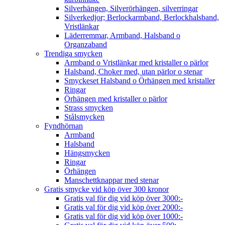
Silverhängen, Silverörhängen, silverringar
Silverkedjor; Berlockarmband, Berlockhalsband,
Vristlänkar
Läderremmar, Armband, Halsband o
Organzaband
Trendiga smycken
Armband o Vristlänkar med kristaller o pärlor
Halsband, Choker med, utan pärlor o stenar
Smyckeset Halsband o Örhängen med kristaller
Ringar
Örhängen med kristaller o pärlor
Strass smycken
Stålsmycken
Fyndhörnan
Armband
Halsband
Hängsmycken
Ringar
Örhängen
Manschettknappar med stenar
Gratis smycke vid köp över 300 kronor
Gratis val för dig vid köp över 3000:-
Gratis val för dig vid köp över 2000:-
Gratis val för dig vid köp över 1000:-