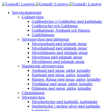
Fortsätt
till
Smyckeskategorier
innehållet
Guldsmycken
Guldberlocker o Guldkedjor med karbinhake
Guldbroscher och Guldringar
Guldhalsband, Armband och Hängen
Guldörhängen
Silversmycken med ädelstenar
Silverarmband med infattade stenar
Silverhalsband med infattade stenar
Silverörhängen med infattade stenar
Silverringar med infattade stenar
Silverhängen med infattade stenar
Handgjorda silversmycken
Armband med stenar, pärlor, kristaller
Halsband med stenar, pärlor, kristaller
Hängen, Ringar med stenar, pärlor, kristaller
Vristlänkar med stenar, pärlor, kristaller
Örhängen med stenar, pärlor, kristaller
Clipsörhängen
Silversmycken
Silverberlocker med karbinlås, karbinhake
Stenberlocker i sterling silver med karbinlås,
karbinhake