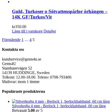
Guld, Turkoser o Sötvattenspärlor örhängen –
14K GF/Turkos/Vit
kr
350.00
Lägg till i varukorg
Detaljer
Föregående
1
…
4
5
Kontakta oss
kundservice@gems4u.se
Gems4U
Stambanevägen 52
14139 HUDDINGE, Sweden
Telkont: 12.00-18.00. Teleno: 0708-793400.
Mailsvar: inom 1 timme
Populäraste produkterna
Silverkedja 4 mm - Berlock 1, berlockhalsband, 60 cm lång
Betygsatt
5.00
av 5