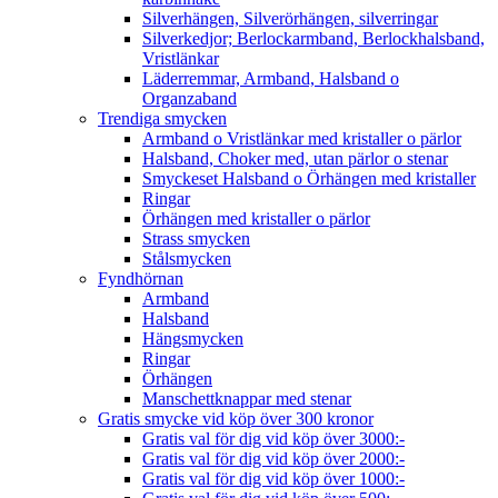
Silverhängen, Silverörhängen, silverringar
Silverkedjor; Berlockarmband, Berlockhalsband,
Vristlänkar
Läderremmar, Armband, Halsband o
Organzaband
Trendiga smycken
Armband o Vristlänkar med kristaller o pärlor
Halsband, Choker med, utan pärlor o stenar
Smyckeset Halsband o Örhängen med kristaller
Ringar
Örhängen med kristaller o pärlor
Strass smycken
Stålsmycken
Fyndhörnan
Armband
Halsband
Hängsmycken
Ringar
Örhängen
Manschettknappar med stenar
Gratis smycke vid köp över 300 kronor
Gratis val för dig vid köp över 3000:-
Gratis val för dig vid köp över 2000:-
Gratis val för dig vid köp över 1000:-