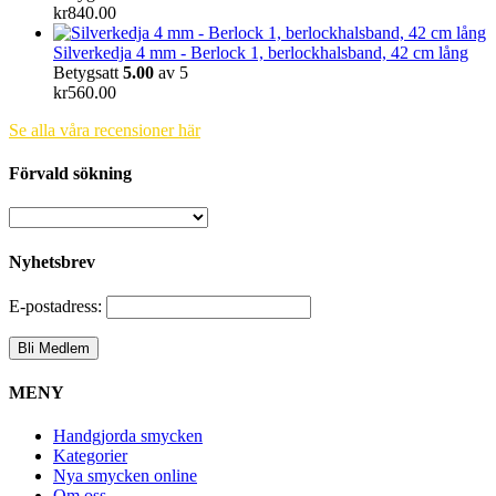
kr
840.00
Silverkedja 4 mm - Berlock 1, berlockhalsband, 42 cm lång
Betygsatt
5.00
av 5
kr
560.00
Se alla våra recensioner här
Förvald sökning
Nyhetsbrev
E-postadress:
MENY
Handgjorda smycken
Kategorier
Nya smycken online
Om oss