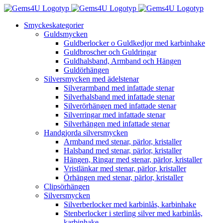
Fortsätt
till
Smyckeskategorier
innehållet
Guldsmycken
Guldberlocker o Guldkedjor med karbinhake
Guldbroscher och Guldringar
Guldhalsband, Armband och Hängen
Guldörhängen
Silversmycken med ädelstenar
Silverarmband med infattade stenar
Silverhalsband med infattade stenar
Silverörhängen med infattade stenar
Silverringar med infattade stenar
Silverhängen med infattade stenar
Handgjorda silversmycken
Armband med stenar, pärlor, kristaller
Halsband med stenar, pärlor, kristaller
Hängen, Ringar med stenar, pärlor, kristaller
Vristlänkar med stenar, pärlor, kristaller
Örhängen med stenar, pärlor, kristaller
Clipsörhängen
Silversmycken
Silverberlocker med karbinlås, karbinhake
Stenberlocker i sterling silver med karbinlås,
karbinhake