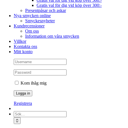
Gratis val för dig vid köp över 500:-
Gratis val för dig vid köp över 300:-
Presentpåsar och askar
Nya smycken online
Smyckesnyheter
Kundrecensioner
Om oss
Information om våra smycken
Villkor
Kontakta oss
Mitt konto
Kom ihåg mig
Registrera
Sök
efter: