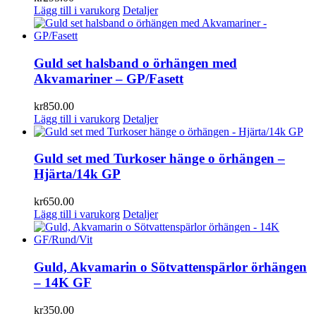
Lägg till i varukorg
Detaljer
Guld set halsband o örhängen med
Akvamariner – GP/Fasett
kr
850.00
Lägg till i varukorg
Detaljer
Guld set med Turkoser hänge o örhängen –
Hjärta/14k GP
kr
650.00
Lägg till i varukorg
Detaljer
Guld, Akvamarin o Sötvattenspärlor örhängen
– 14K GF
kr
350.00