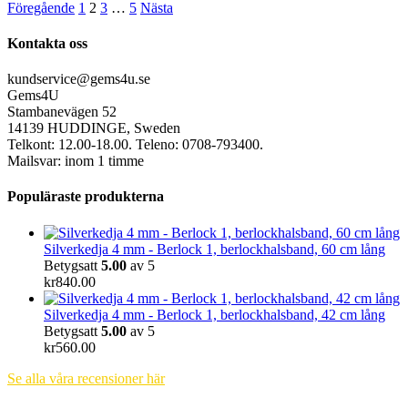
Föregående
1
2
3
…
5
Nästa
Kontakta oss
kundservice@gems4u.se
Gems4U
Stambanevägen 52
14139 HUDDINGE, Sweden
Telkont: 12.00-18.00. Teleno: 0708-793400.
Mailsvar: inom 1 timme
Populäraste produkterna
Silverkedja 4 mm - Berlock 1, berlockhalsband, 60 cm lång
Betygsatt
5.00
av 5
kr
840.00
Silverkedja 4 mm - Berlock 1, berlockhalsband, 42 cm lång
Betygsatt
5.00
av 5
kr
560.00
Se alla våra recensioner här