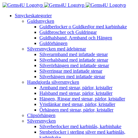
Fortsätt
till
Smyckeskategorier
innehållet
Guldsmycken
Guldberlocker o Guldkedjor med karbinhake
Guldbroscher och Guldringar
Guldhalsband, Armband och Hängen
Guldörhängen
Silversmycken med ädelstenar
Silverarmband med infattade stenar
Silverhalsband med infattade stenar
Silverörhängen med infattade stenar
Silverringar med infattade stenar
Silverhängen med infattade stenar
Handgjorda silversmycken
Armband med stenar, pärlor, kristaller
Halsband med stenar, pärlor, kristaller
Hängen, Ringar med stenar, pärlor, kristaller
Vristlänkar med stenar, pärlor, kristaller
Örhängen med stenar, pärlor, kristaller
Clipsörhängen
Silversmycken
Silverberlocker med karbinlås, karbinhake
Stenberlocker i sterling silver med karbinlås,
karbinhake