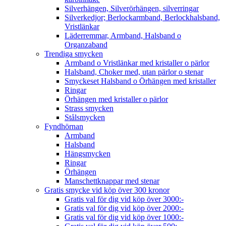
Silverhängen, Silverörhängen, silverringar
Silverkedjor; Berlockarmband, Berlockhalsband,
Vristlänkar
Läderremmar, Armband, Halsband o
Organzaband
Trendiga smycken
Armband o Vristlänkar med kristaller o pärlor
Halsband, Choker med, utan pärlor o stenar
Smyckeset Halsband o Örhängen med kristaller
Ringar
Örhängen med kristaller o pärlor
Strass smycken
Stålsmycken
Fyndhörnan
Armband
Halsband
Hängsmycken
Ringar
Örhängen
Manschettknappar med stenar
Gratis smycke vid köp över 300 kronor
Gratis val för dig vid köp över 3000:-
Gratis val för dig vid köp över 2000:-
Gratis val för dig vid köp över 1000:-