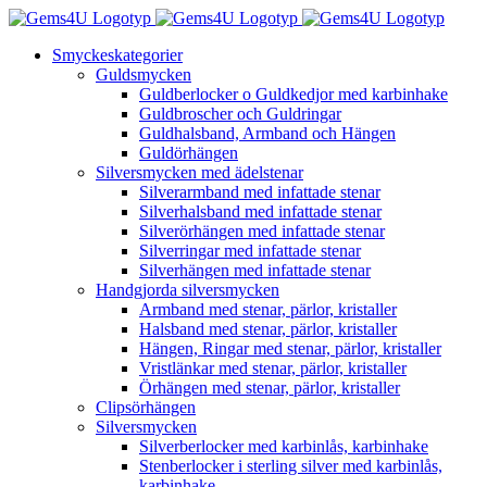
Fortsätt
till
Smyckeskategorier
innehållet
Guldsmycken
Guldberlocker o Guldkedjor med karbinhake
Guldbroscher och Guldringar
Guldhalsband, Armband och Hängen
Guldörhängen
Silversmycken med ädelstenar
Silverarmband med infattade stenar
Silverhalsband med infattade stenar
Silverörhängen med infattade stenar
Silverringar med infattade stenar
Silverhängen med infattade stenar
Handgjorda silversmycken
Armband med stenar, pärlor, kristaller
Halsband med stenar, pärlor, kristaller
Hängen, Ringar med stenar, pärlor, kristaller
Vristlänkar med stenar, pärlor, kristaller
Örhängen med stenar, pärlor, kristaller
Clipsörhängen
Silversmycken
Silverberlocker med karbinlås, karbinhake
Stenberlocker i sterling silver med karbinlås,
karbinhake