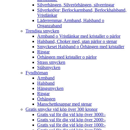
Silverhängen, Silverörhängen, silverringar
Silverkedjor; Berlockarmband, Berlockhalsband,
Vristlänkar
Läderremmar, Armband, Halsband o
Organzaband
Trendiga smycken
Armband o Vristlänkar med kristaller o pärlor
Halsband, Choker med, utan pärlor o stenar
Smyckeset Halsband o Örhängen med kristaller
Ringar
Örhängen med kristaller o pärlor
Strass smycken
Stålsmycken
Fyndhörnan
Armband
Halsband
Hängsmycken
Ringar
Örhängen
Manschettknappar med stenar
Gratis smycke vid köp över 300 kronor
Gratis val för dig vid köp över 3000:-
Gratis val för dig vid köp över 2000:-
Gratis val för dig vid köp över 1000:-