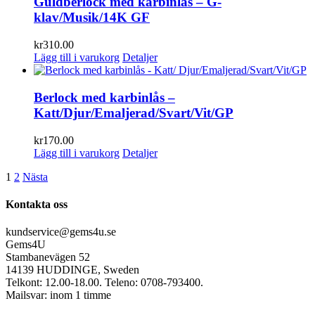
Guldberlock med karbinlås – G-
klav/Musik/14K GF
kr
310.00
Lägg till i varukorg
Detaljer
Berlock med karbinlås –
Katt/Djur/Emaljerad/Svart/Vit/GP
kr
170.00
Lägg till i varukorg
Detaljer
1
2
Nästa
Kontakta oss
kundservice@gems4u.se
Gems4U
Stambanevägen 52
14139 HUDDINGE, Sweden
Telkont: 12.00-18.00. Teleno: 0708-793400.
Mailsvar: inom 1 timme