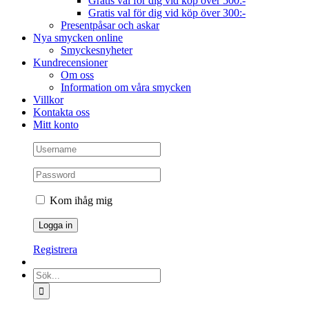
Gratis val för dig vid köp över 500:-
Gratis val för dig vid köp över 300:-
Presentpåsar och askar
Nya smycken online
Smyckesnyheter
Kundrecensioner
Om oss
Information om våra smycken
Villkor
Kontakta oss
Mitt konto
Kom ihåg mig
Registrera
Sök
efter: