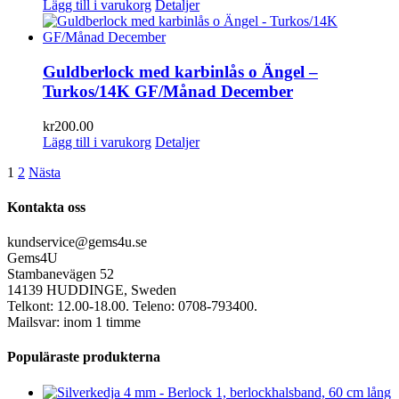
Lägg till i varukorg
Detaljer
Guldberlock med karbinlås o Ängel –
Turkos/14K GF/Månad December
kr
200.00
Lägg till i varukorg
Detaljer
1
2
Nästa
Kontakta oss
kundservice@gems4u.se
Gems4U
Stambanevägen 52
14139 HUDDINGE, Sweden
Telkont: 12.00-18.00. Teleno: 0708-793400.
Mailsvar: inom 1 timme
Populäraste produkterna