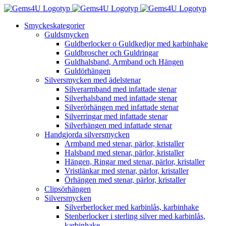
Fortsätt
till
Smyckeskategorier
innehållet
Guldsmycken
Guldberlocker o Guldkedjor med karbinhake
Guldbroscher och Guldringar
Guldhalsband, Armband och Hängen
Guldörhängen
Silversmycken med ädelstenar
Silverarmband med infattade stenar
Silverhalsband med infattade stenar
Silverörhängen med infattade stenar
Silverringar med infattade stenar
Silverhängen med infattade stenar
Handgjorda silversmycken
Armband med stenar, pärlor, kristaller
Halsband med stenar, pärlor, kristaller
Hängen, Ringar med stenar, pärlor, kristaller
Vristlänkar med stenar, pärlor, kristaller
Örhängen med stenar, pärlor, kristaller
Clipsörhängen
Silversmycken
Silverberlocker med karbinlås, karbinhake
Stenberlocker i sterling silver med karbinlås,
karbinhake