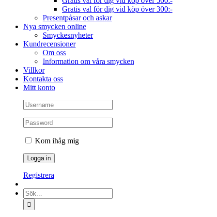
Gratis val för dig vid köp över 500:-
Gratis val för dig vid köp över 300:-
Presentpåsar och askar
Nya smycken online
Smyckesnyheter
Kundrecensioner
Om oss
Information om våra smycken
Villkor
Kontakta oss
Mitt konto
Kom ihåg mig
Registrera
Sök
efter: