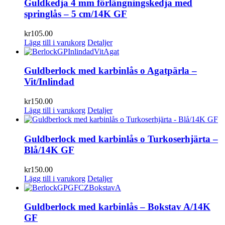
Guldkedja 4 mm förlängningskedja med
springlås – 5 cm/14K GF
kr
105.00
Lägg till i varukorg
Detaljer
Guldberlock med karbinlås o Agatpärla –
Vit/Inlindad
kr
150.00
Lägg till i varukorg
Detaljer
Guldberlock med karbinlås o Turkoserhjärta –
Blå/14K GF
kr
150.00
Lägg till i varukorg
Detaljer
Guldberlock med karbinlås – Bokstav A/14K
GF