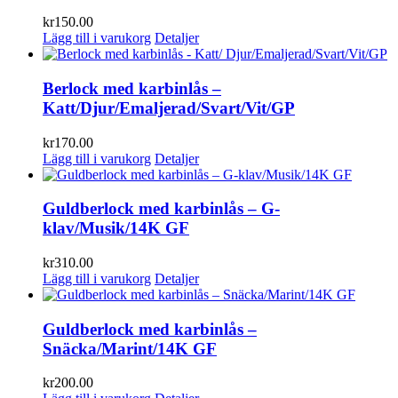
kr
150.00
Lägg till i varukorg
Detaljer
Berlock med karbinlås –
Katt/Djur/Emaljerad/Svart/Vit/GP
kr
170.00
Lägg till i varukorg
Detaljer
Guldberlock med karbinlås – G-
klav/Musik/14K GF
kr
310.00
Lägg till i varukorg
Detaljer
Guldberlock med karbinlås –
Snäcka/Marint/14K GF
kr
200.00