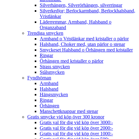
Silverhängen, Silverörhängen, silverringar
Silverkedjor; Berlockarmband, Berlockhalsband,
Vristlänkar
Läderremmar, Armband, Halsband o
Organzaband
Trendiga smycken
Armband o Vristlänkar med kristaller o pärlor
Halsband, Choker med, utan pärlor o stenar
Smyckeset Halsband o Örhängen med kristaller
Ringar
Örhängen med kristaller o pärlor
Strass smycken
Stålsmycken
Fyndhörnan
Armband
Halsband
Hängsmycken
Ringar
Örhängen
Manschettknappar med stenar
Gratis smycke vid köp över 300 kronor
Gratis val för dig vid köp över 3000:-
Gratis val för dig vid köp över 2000:-
Gratis val för dig vid köp över 1000:-