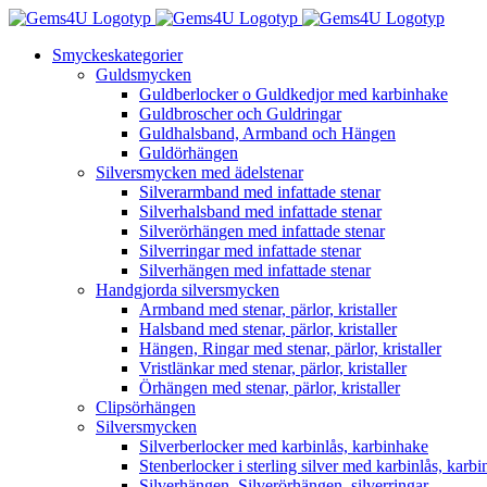
Fortsätt
till
Smyckeskategorier
innehållet
Guldsmycken
Guldberlocker o Guldkedjor med karbinhake
Guldbroscher och Guldringar
Guldhalsband, Armband och Hängen
Guldörhängen
Silversmycken med ädelstenar
Silverarmband med infattade stenar
Silverhalsband med infattade stenar
Silverörhängen med infattade stenar
Silverringar med infattade stenar
Silverhängen med infattade stenar
Handgjorda silversmycken
Armband med stenar, pärlor, kristaller
Halsband med stenar, pärlor, kristaller
Hängen, Ringar med stenar, pärlor, kristaller
Vristlänkar med stenar, pärlor, kristaller
Örhängen med stenar, pärlor, kristaller
Clipsörhängen
Silversmycken
Silverberlocker med karbinlås, karbinhake
Stenberlocker i sterling silver med karbinlås, karb
Silverhängen, Silverörhängen, silverringar