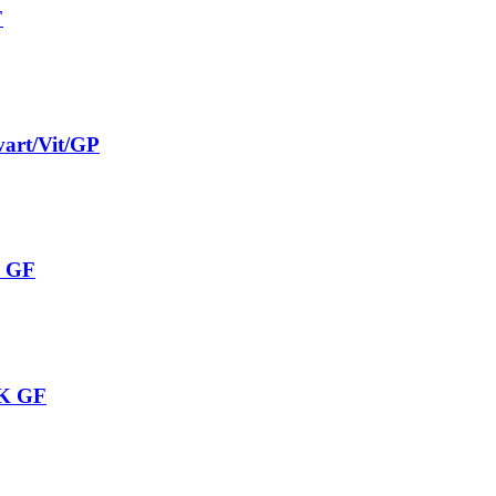
F
vart/Vit/GP
K GF
4K GF