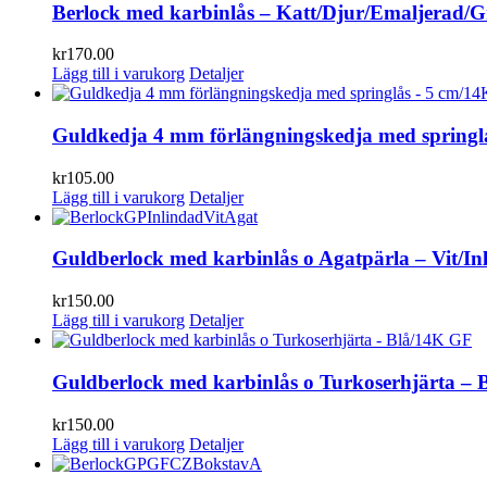
Berlock med karbinlås – Katt/Djur/Emaljerad/
kr
170.00
Lägg till i varukorg
Detaljer
Guldkedja 4 mm förlängningskedja med springl
kr
105.00
Lägg till i varukorg
Detaljer
Guldberlock med karbinlås o Agatpärla – Vit/In
kr
150.00
Lägg till i varukorg
Detaljer
Guldberlock med karbinlås o Turkoserhjärta –
kr
150.00
Lägg till i varukorg
Detaljer