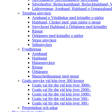
Silverkedjor; Berlockarmband, Berlockhalsband, V
Läderremmar, Armband, Halsband o Organzaband
Trendiga smycken
Armband o Vristlänkar med kristaller o pärlor
Halsband, Choker med, utan pärlor o stenar
Smyckeset Halsband o Örhängen med kristaller
Ringar
Örhängen med kristaller o pärlor
Strass smycken
Stålsmycken
Fyndhörnan
Armband
Halsband
Hängsmycken
Ringar
Örhängen
Manschettknappar med stenar
Gratis smycke vid köp över 300 kronor
Gratis val för dig vid köp över 3000:-
Gratis val för dig vid köp över 2000:-
Gratis val för dig vid köp över 1000:-
Gratis val för dig vid köp över 500:-
Gratis val för dig vid köp över 300:-
Presentpåsar och askar