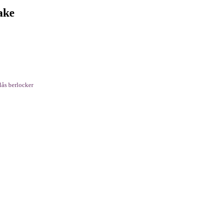
ake
ås berlocker