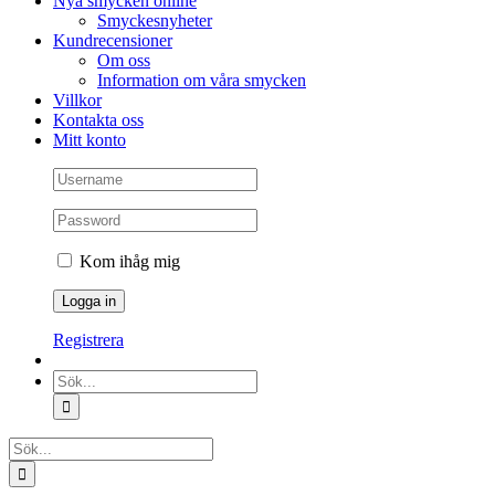
Nya smycken online
Smyckesnyheter
Kundrecensioner
Om oss
Information om våra smycken
Villkor
Kontakta oss
Mitt konto
Kom ihåg mig
Registrera
Sök
efter:
Sök
efter: