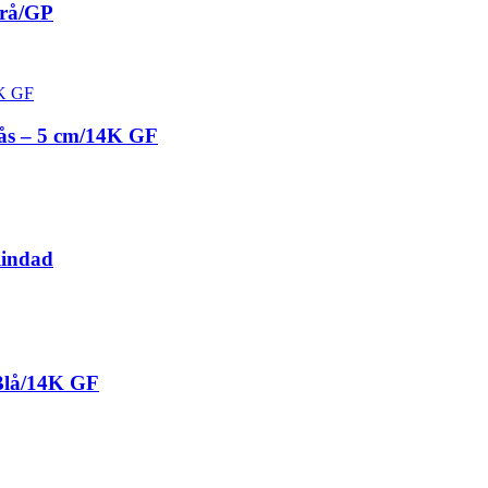
Grå/GP
ås – 5 cm/14K GF
lindad
 Blå/14K GF