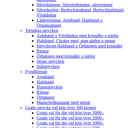
Silverhängen, Silverörhängen, silverringar
Silverkedjor; Berlockarmband, Berlockhalsband,
Vristlänkar
Läderremmar, Armband, Halsband o
Organzaband
Trendiga smycken
Armband o Vristlänkar med kristaller o pärlor
Halsband, Choker med, utan pärlor o stenar
Smyckeset Halsband o Örhängen med kristaller
Ringar
Örhängen med kristaller o pärlor
Strass smycken
Stålsmycken
Fyndhörnan
Armband
Halsband
Hängsmycken
Ringar
Örhängen
Manschettknappar med stenar
Gratis smycke vid köp över 300 kronor
Gratis val för dig vid köp över 3000:-
Gratis val för dig vid köp över 2000:-
Gratis val för dig vid köp över 1000:-