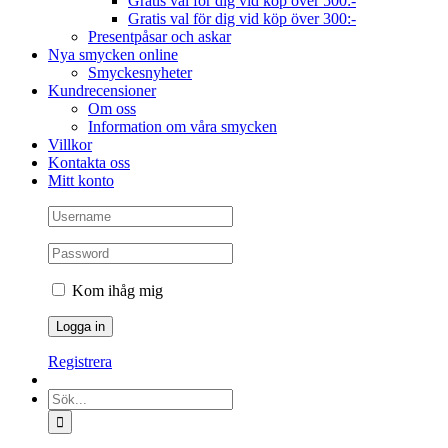
Gratis val för dig vid köp över 500:-
Gratis val för dig vid köp över 300:-
Presentpåsar och askar
Nya smycken online
Smyckesnyheter
Kundrecensioner
Om oss
Information om våra smycken
Villkor
Kontakta oss
Mitt konto
Kom ihåg mig
Registrera
Sök
efter: