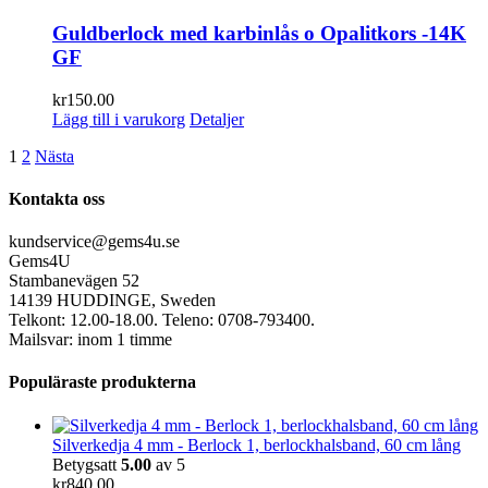
Guldberlock med karbinlås o Opalitkors -14K
GF
kr
150.00
Lägg till i varukorg
Detaljer
1
2
Nästa
Kontakta oss
kundservice@gems4u.se
Gems4U
Stambanevägen 52
14139 HUDDINGE, Sweden
Telkont: 12.00-18.00. Teleno: 0708-793400.
Mailsvar: inom 1 timme
Populäraste produkterna
Silverkedja 4 mm - Berlock 1, berlockhalsband, 60 cm lång
Betygsatt
5.00
av 5
kr
840.00