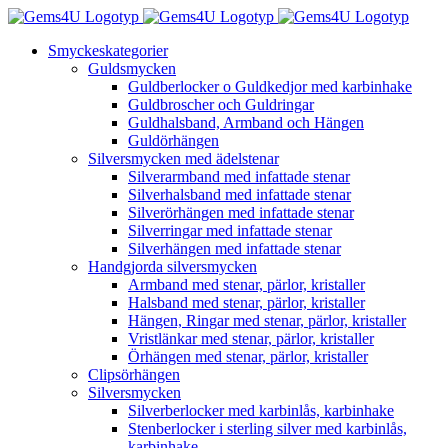
Fortsätt
till
Smyckeskategorier
innehållet
Guldsmycken
Guldberlocker o Guldkedjor med karbinhake
Guldbroscher och Guldringar
Guldhalsband, Armband och Hängen
Guldörhängen
Silversmycken med ädelstenar
Silverarmband med infattade stenar
Silverhalsband med infattade stenar
Silverörhängen med infattade stenar
Silverringar med infattade stenar
Silverhängen med infattade stenar
Handgjorda silversmycken
Armband med stenar, pärlor, kristaller
Halsband med stenar, pärlor, kristaller
Hängen, Ringar med stenar, pärlor, kristaller
Vristlänkar med stenar, pärlor, kristaller
Örhängen med stenar, pärlor, kristaller
Clipsörhängen
Silversmycken
Silverberlocker med karbinlås, karbinhake
Stenberlocker i sterling silver med karbinlås,
karbinhake