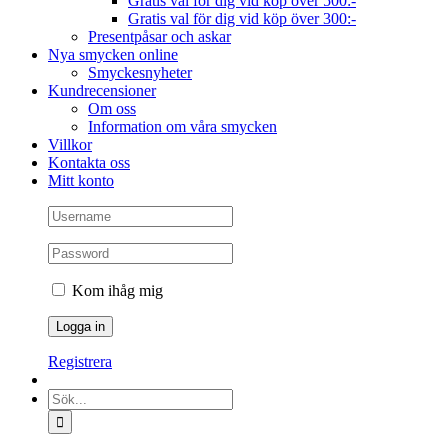
Gratis val för dig vid köp över 500:-
Gratis val för dig vid köp över 300:-
Presentpåsar och askar
Nya smycken online
Smyckesnyheter
Kundrecensioner
Om oss
Information om våra smycken
Villkor
Kontakta oss
Mitt konto
Kom ihåg mig
Registrera
Sök
efter: