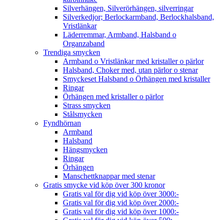
Silverhängen, Silverörhängen, silverringar
Silverkedjor; Berlockarmband, Berlockhalsband,
Vristlänkar
Läderremmar, Armband, Halsband o
Organzaband
Trendiga smycken
Armband o Vristlänkar med kristaller o pärlor
Halsband, Choker med, utan pärlor o stenar
Smyckeset Halsband o Örhängen med kristaller
Ringar
Örhängen med kristaller o pärlor
Strass smycken
Stålsmycken
Fyndhörnan
Armband
Halsband
Hängsmycken
Ringar
Örhängen
Manschettknappar med stenar
Gratis smycke vid köp över 300 kronor
Gratis val för dig vid köp över 3000:-
Gratis val för dig vid köp över 2000:-
Gratis val för dig vid köp över 1000:-