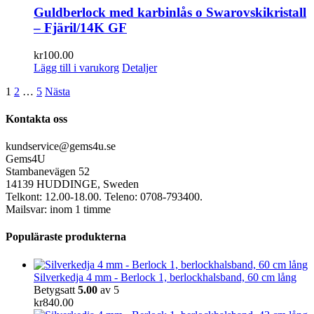
Guldberlock med karbinlås o Swarovskikristall
– Fjäril/14K GF
kr
100.00
Lägg till i varukorg
Detaljer
1
2
…
5
Nästa
Kontakta oss
kundservice@gems4u.se
Gems4U
Stambanevägen 52
14139 HUDDINGE, Sweden
Telkont: 12.00-18.00. Teleno: 0708-793400.
Mailsvar: inom 1 timme
Populäraste produkterna
Silverkedja 4 mm - Berlock 1, berlockhalsband, 60 cm lång
Betygsatt
5.00
av 5
kr
840.00