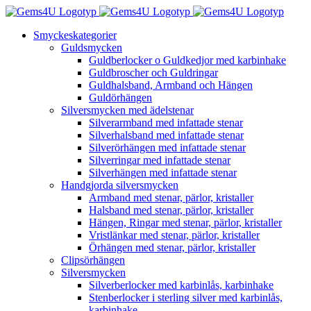
Fortsätt
till
Smyckeskategorier
innehållet
Guldsmycken
Guldberlocker o Guldkedjor med karbinhake
Guldbroscher och Guldringar
Guldhalsband, Armband och Hängen
Guldörhängen
Silversmycken med ädelstenar
Silverarmband med infattade stenar
Silverhalsband med infattade stenar
Silverörhängen med infattade stenar
Silverringar med infattade stenar
Silverhängen med infattade stenar
Handgjorda silversmycken
Armband med stenar, pärlor, kristaller
Halsband med stenar, pärlor, kristaller
Hängen, Ringar med stenar, pärlor, kristaller
Vristlänkar med stenar, pärlor, kristaller
Örhängen med stenar, pärlor, kristaller
Clipsörhängen
Silversmycken
Silverberlocker med karbinlås, karbinhake
Stenberlocker i sterling silver med karbinlås,
karbinhake