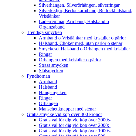
Silverhängen, Silverörhängen, silverringar
Silverkedjor; Berlockarmband, Berlockhalsband,
Vristlänkar
Läderremmar, Armband, Halsband o
Organzaband
Trendiga smycken
Armband o Vristlänkar med kristaller o pärlor
Halsband, Choker med, utan pärlor o stenar
Smyckeset Halsband o Örhängen med kristaller
Ringar
Örhängen med kristaller o pärlor
Strass smycken
Stålsmycken
Fyndhörnan
Armband
Halsband
Hängsmycken
Ringar
Örhängen
Manschettknappar med stenar
Gratis smycke vid köp över 300 kronor
Gratis val för dig vid köp över 3000:-
Gratis val för dig vid köp över 2000:-
Gratis val för dig vid köp över 1000:-