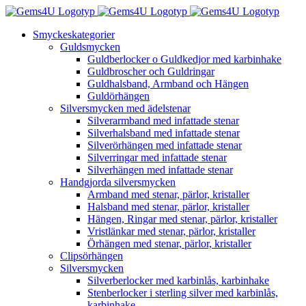
Fortsätt
till
Smyckeskategorier
innehållet
Guldsmycken
Guldberlocker o Guldkedjor med karbinhake
Guldbroscher och Guldringar
Guldhalsband, Armband och Hängen
Guldörhängen
Silversmycken med ädelstenar
Silverarmband med infattade stenar
Silverhalsband med infattade stenar
Silverörhängen med infattade stenar
Silverringar med infattade stenar
Silverhängen med infattade stenar
Handgjorda silversmycken
Armband med stenar, pärlor, kristaller
Halsband med stenar, pärlor, kristaller
Hängen, Ringar med stenar, pärlor, kristaller
Vristlänkar med stenar, pärlor, kristaller
Örhängen med stenar, pärlor, kristaller
Clipsörhängen
Silversmycken
Silverberlocker med karbinlås, karbinhake
Stenberlocker i sterling silver med karbinlås,
karbinhake