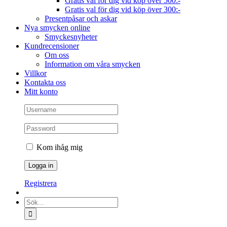
Gratis val för dig vid köp över 500:-
Gratis val för dig vid köp över 300:-
Presentpåsar och askar
Nya smycken online
Smyckesnyheter
Kundrecensioner
Om oss
Information om våra smycken
Villkor
Kontakta oss
Mitt konto
Kom ihåg mig
Registrera
Sök
efter: