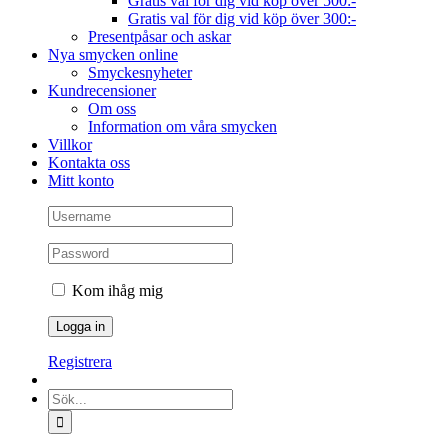
Gratis val för dig vid köp över 500:-
Gratis val för dig vid köp över 300:-
Presentpåsar och askar
Nya smycken online
Smyckesnyheter
Kundrecensioner
Om oss
Information om våra smycken
Villkor
Kontakta oss
Mitt konto
Kom ihåg mig
Registrera
Sök
efter: