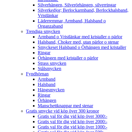
Silverhängen, Silverörhängen, silverringar
Silverkedjor; Berlockarmband, Berlockhalsband,
Vristlänkar
Läderremmar, Armband, Halsband o
Organzaband
Trendiga smycken
Armband o Vristlänkar med kristaller o pärlor
Halsband, Choker med, utan pärlor o stenar
Smyckeset Halsband o Örhängen med kristaller
Ringar
Örhängen med kristaller o pärlor
Strass smycken
Stålsmycken
Fyndhörnan
Armband
Halsband
Hängsmycken
Ringar
Örhängen
Manschettknappar med stenar
Gratis smycke vid köp över 300 kronor
Gratis val för dig vid köp över 3000:-
Gratis val för dig vid köp över 2000:-
Gratis val för dig vid köp över 1000:-