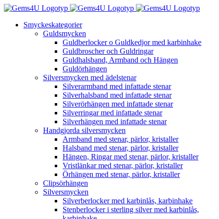
Fortsätt
till
Smyckeskategorier
innehållet
Guldsmycken
Guldberlocker o Guldkedjor med karbinhake
Guldbroscher och Guldringar
Guldhalsband, Armband och Hängen
Guldörhängen
Silversmycken med ädelstenar
Silverarmband med infattade stenar
Silverhalsband med infattade stenar
Silverörhängen med infattade stenar
Silverringar med infattade stenar
Silverhängen med infattade stenar
Handgjorda silversmycken
Armband med stenar, pärlor, kristaller
Halsband med stenar, pärlor, kristaller
Hängen, Ringar med stenar, pärlor, kristaller
Vristlänkar med stenar, pärlor, kristaller
Örhängen med stenar, pärlor, kristaller
Clipsörhängen
Silversmycken
Silverberlocker med karbinlås, karbinhake
Stenberlocker i sterling silver med karbinlås,
karbinhake