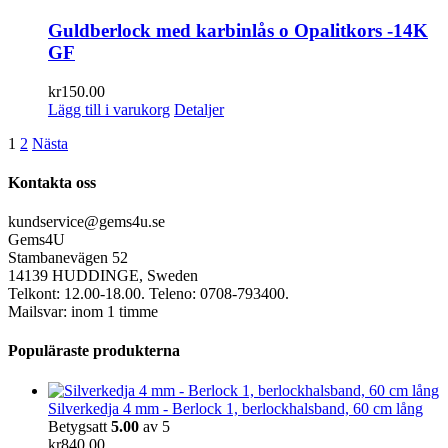
Guldberlock med karbinlås o Opalitkors -14K
GF
kr
150.00
Lägg till i varukorg
Detaljer
1
2
Nästa
Kontakta oss
kundservice@gems4u.se
Gems4U
Stambanevägen 52
14139 HUDDINGE, Sweden
Telkont: 12.00-18.00. Teleno: 0708-793400.
Mailsvar: inom 1 timme
Populäraste produkterna
Silverkedja 4 mm - Berlock 1, berlockhalsband, 60 cm lång
Betygsatt
5.00
av 5
kr
840.00