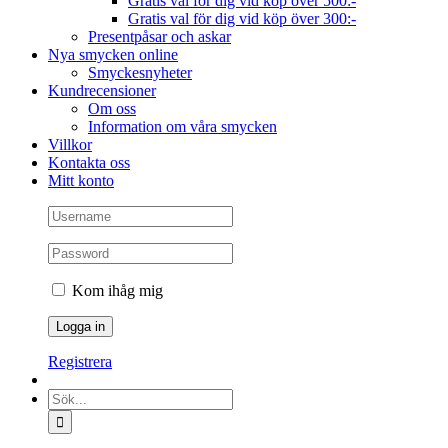
Gratis val för dig vid köp över 500:-
Gratis val för dig vid köp över 300:-
Presentpåsar och askar
Nya smycken online
Smyckesnyheter
Kundrecensioner
Om oss
Information om våra smycken
Villkor
Kontakta oss
Mitt konto
Kom ihåg mig
Registrera
Sök
efter: