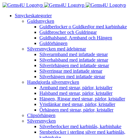
Fortsätt
till
Smyckeskategorier
innehållet
Guldsmycken
Guldberlocker o Guldkedjor med karbinhake
Guldbroscher och Guldringar
Guldhalsband, Armband och Hängen
Guldörhängen
Silversmycken med ädelstenar
Silverarmband med infattade stenar
Silverhalsband med infattade stenar
Silverörhängen med infattade stenar
Silverringar med infattade stenar
Silverhängen med infattade stenar
Handgjorda silversmycken
Armband med stenar, pärlor, kristaller
Halsband med stenar, pärlor, kristaller
Hängen, Ringar med stenar, pärlor, kristaller
Vristlänkar med stenar, pärlor, kristaller
Örhängen med stenar, pärlor, kristaller
Clipsörhängen
Silversmycken
Silverberlocker med karbinlås, karbinhake
Stenberlocker i sterling silver med karbinlås,
karbinhake