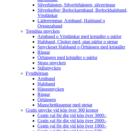
Silverhängen, Silverörhängen, silverringar
Silverkedjor; Berlockarmband, Berlockhalsband,
Vristlänkar
Läderremmar, Armband, Halsband o
Organzaband
Trendiga smycken
Armband o Vristlänkar med kristaller o pärlor
Halsband, Choker med, utan pärlor o stenar
Smyckeset Halsband o Örhängen med kristaller
Ringar
Örhängen med kristaller o pärlor
Strass smycken
Stålsmycken
Fyndhörnan
Armband
Halsband
Hängsmycken
Ringar
Örhängen
Manschettknappar med stenar
Gratis smycke vid köp över 300 kronor
Gratis val för dig vid köp över 3000:-
Gratis val för dig vid köp över 2000:-
Gratis val för dig vid köp över 1000:-