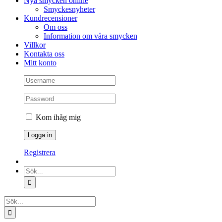
Nya smycken online
Smyckesnyheter
Kundrecensioner
Om oss
Information om våra smycken
Villkor
Kontakta oss
Mitt konto
Kom ihåg mig
Registrera
Sök
efter:
Sök
efter: