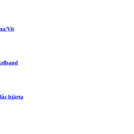
ma/Vit
kelband
ås hjärta