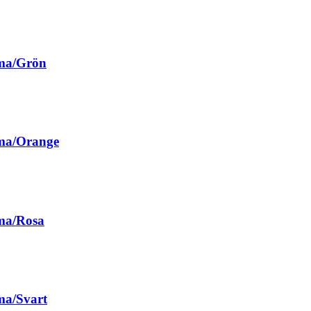
mma/Grön
ma/Orange
ma/Rosa
ma/Svart