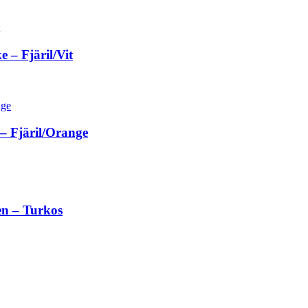
– Fjäril/Vit
– Fjäril/Orange
en – Turkos