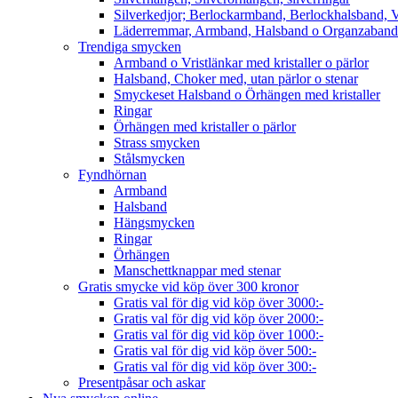
Silverkedjor; Berlockarmband, Berlockhalsband, V
Läderremmar, Armband, Halsband o Organzaband
Trendiga smycken
Armband o Vristlänkar med kristaller o pärlor
Halsband, Choker med, utan pärlor o stenar
Smyckeset Halsband o Örhängen med kristaller
Ringar
Örhängen med kristaller o pärlor
Strass smycken
Stålsmycken
Fyndhörnan
Armband
Halsband
Hängsmycken
Ringar
Örhängen
Manschettknappar med stenar
Gratis smycke vid köp över 300 kronor
Gratis val för dig vid köp över 3000:-
Gratis val för dig vid köp över 2000:-
Gratis val för dig vid köp över 1000:-
Gratis val för dig vid köp över 500:-
Gratis val för dig vid köp över 300:-
Presentpåsar och askar