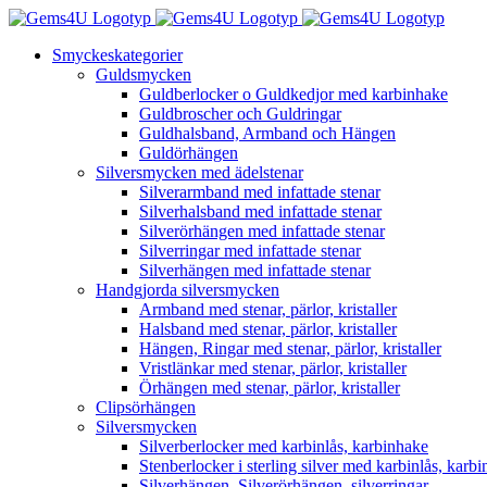
Fortsätt
till
Smyckeskategorier
innehållet
Guldsmycken
Guldberlocker o Guldkedjor med karbinhake
Guldbroscher och Guldringar
Guldhalsband, Armband och Hängen
Guldörhängen
Silversmycken med ädelstenar
Silverarmband med infattade stenar
Silverhalsband med infattade stenar
Silverörhängen med infattade stenar
Silverringar med infattade stenar
Silverhängen med infattade stenar
Handgjorda silversmycken
Armband med stenar, pärlor, kristaller
Halsband med stenar, pärlor, kristaller
Hängen, Ringar med stenar, pärlor, kristaller
Vristlänkar med stenar, pärlor, kristaller
Örhängen med stenar, pärlor, kristaller
Clipsörhängen
Silversmycken
Silverberlocker med karbinlås, karbinhake
Stenberlocker i sterling silver med karbinlås, karb
Silverhängen, Silverörhängen, silverringar