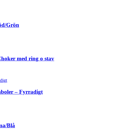
Röd/Grön
hoker med ring o stav
oler – Fyrradigt
ma/Blå