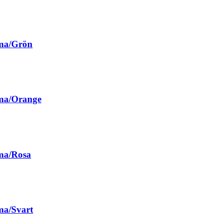
mma/Grön
ma/Orange
ma/Rosa
ma/Svart