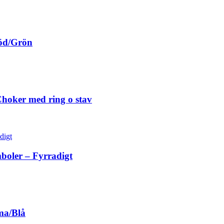
Röd/Grön
hoker med ring o stav
oler – Fyrradigt
ma/Blå