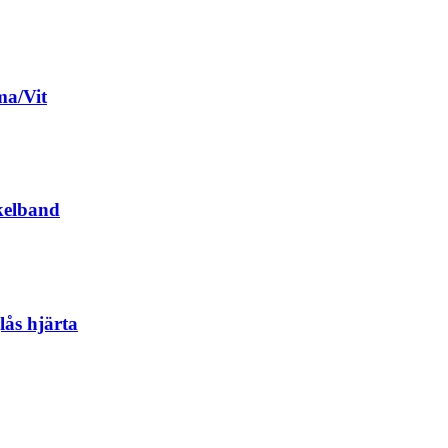
ma/Vit
kelband
ås hjärta