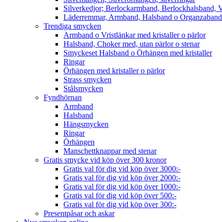
Silverkedjor; Berlockarmband, Berlockhalsband, V
Läderremmar, Armband, Halsband o Organzaband
Trendiga smycken
Armband o Vristlänkar med kristaller o pärlor
Halsband, Choker med, utan pärlor o stenar
Smyckeset Halsband o Örhängen med kristaller
Ringar
Örhängen med kristaller o pärlor
Strass smycken
Stålsmycken
Fyndhörnan
Armband
Halsband
Hängsmycken
Ringar
Örhängen
Manschettknappar med stenar
Gratis smycke vid köp över 300 kronor
Gratis val för dig vid köp över 3000:-
Gratis val för dig vid köp över 2000:-
Gratis val för dig vid köp över 1000:-
Gratis val för dig vid köp över 500:-
Gratis val för dig vid köp över 300:-
Presentpåsar och askar