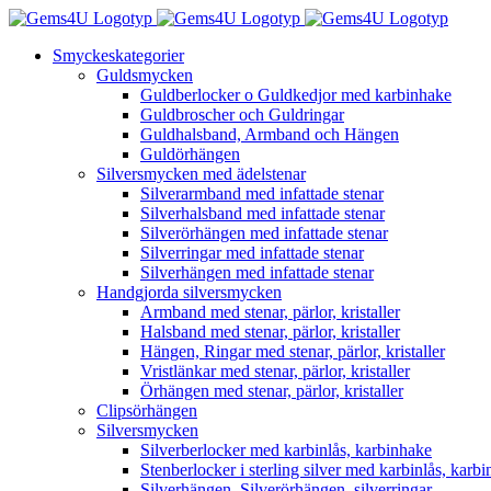
Fortsätt
till
Smyckeskategorier
innehållet
Guldsmycken
Guldberlocker o Guldkedjor med karbinhake
Guldbroscher och Guldringar
Guldhalsband, Armband och Hängen
Guldörhängen
Silversmycken med ädelstenar
Silverarmband med infattade stenar
Silverhalsband med infattade stenar
Silverörhängen med infattade stenar
Silverringar med infattade stenar
Silverhängen med infattade stenar
Handgjorda silversmycken
Armband med stenar, pärlor, kristaller
Halsband med stenar, pärlor, kristaller
Hängen, Ringar med stenar, pärlor, kristaller
Vristlänkar med stenar, pärlor, kristaller
Örhängen med stenar, pärlor, kristaller
Clipsörhängen
Silversmycken
Silverberlocker med karbinlås, karbinhake
Stenberlocker i sterling silver med karbinlås, karb
Silverhängen, Silverörhängen, silverringar