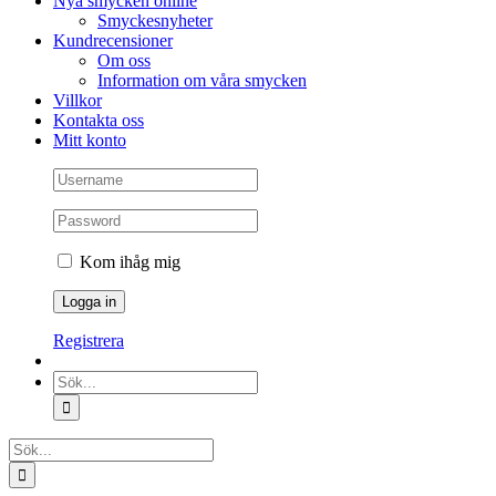
Nya smycken online
Smyckesnyheter
Kundrecensioner
Om oss
Information om våra smycken
Villkor
Kontakta oss
Mitt konto
Kom ihåg mig
Registrera
Sök
efter:
Sök
efter: