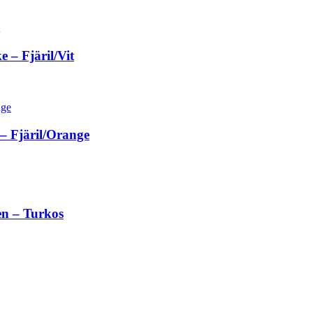
– Fjäril/Vit
– Fjäril/Orange
en – Turkos