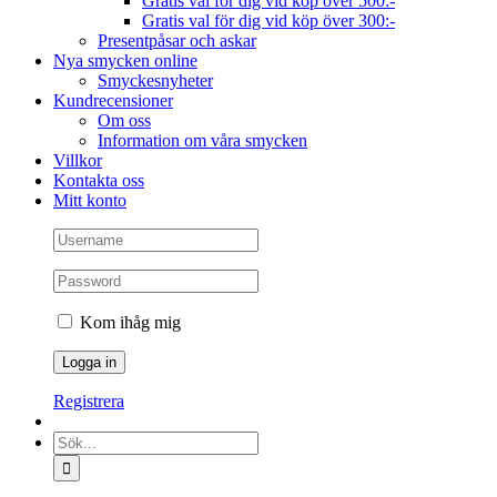
Gratis val för dig vid köp över 500:-
Gratis val för dig vid köp över 300:-
Presentpåsar och askar
Nya smycken online
Smyckesnyheter
Kundrecensioner
Om oss
Information om våra smycken
Villkor
Kontakta oss
Mitt konto
Kom ihåg mig
Registrera
Sök
efter: