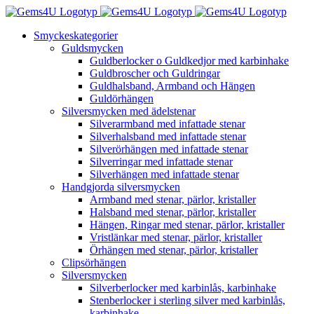
Fortsätt
till
Smyckeskategorier
innehållet
Guldsmycken
Guldberlocker o Guldkedjor med karbinhake
Guldbroscher och Guldringar
Guldhalsband, Armband och Hängen
Guldörhängen
Silversmycken med ädelstenar
Silverarmband med infattade stenar
Silverhalsband med infattade stenar
Silverörhängen med infattade stenar
Silverringar med infattade stenar
Silverhängen med infattade stenar
Handgjorda silversmycken
Armband med stenar, pärlor, kristaller
Halsband med stenar, pärlor, kristaller
Hängen, Ringar med stenar, pärlor, kristaller
Vristlänkar med stenar, pärlor, kristaller
Örhängen med stenar, pärlor, kristaller
Clipsörhängen
Silversmycken
Silverberlocker med karbinlås, karbinhake
Stenberlocker i sterling silver med karbinlås,
karbinhake