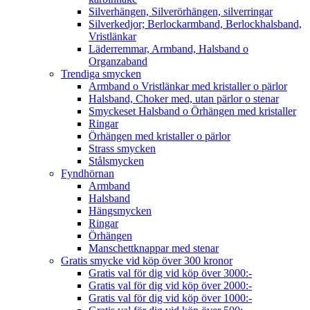
Silverhängen, Silverörhängen, silverringar
Silverkedjor; Berlockarmband, Berlockhalsband,
Vristlänkar
Läderremmar, Armband, Halsband o
Organzaband
Trendiga smycken
Armband o Vristlänkar med kristaller o pärlor
Halsband, Choker med, utan pärlor o stenar
Smyckeset Halsband o Örhängen med kristaller
Ringar
Örhängen med kristaller o pärlor
Strass smycken
Stålsmycken
Fyndhörnan
Armband
Halsband
Hängsmycken
Ringar
Örhängen
Manschettknappar med stenar
Gratis smycke vid köp över 300 kronor
Gratis val för dig vid köp över 3000:-
Gratis val för dig vid köp över 2000:-
Gratis val för dig vid köp över 1000:-