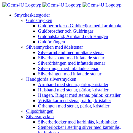
Fortsätt
till
Smyckeskategorier
innehållet
Guldsmycken
Guldberlocker o Guldkedjor med karbinhake
Guldbroscher och Guldringar
Guldhalsband, Armband och Hängen
Guldörhängen
Silversmycken med ädelstenar
Silverarmband med infattade stenar
Silverhalsband med infattade stenar
Silverörhängen med infattade stenar
Silverringar med infattade stenar
Silverhängen med infattade stenar
Handgjorda silversmycken
Armband med stenar, pärlor, kristaller
Halsband med stenar, pärlor, kristaller
Hängen, Ringar med stenar, pärlor, kristaller
Vristlänkar med stenar, pärlor, kristaller
Örhängen med stenar, pärlor, kristaller
Clipsörhängen
Silversmycken
Silverberlocker med karbinlås, karbinhake
Stenberlocker i sterling silver med karbinlås,
karbinhake