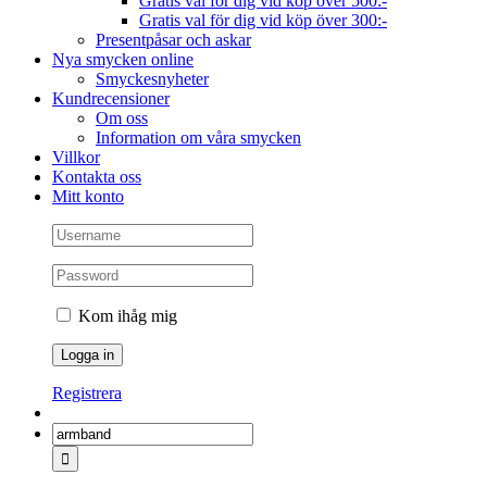
Gratis val för dig vid köp över 500:-
Gratis val för dig vid köp över 300:-
Presentpåsar och askar
Nya smycken online
Smyckesnyheter
Kundrecensioner
Om oss
Information om våra smycken
Villkor
Kontakta oss
Mitt konto
Kom ihåg mig
Registrera
Sök
efter: