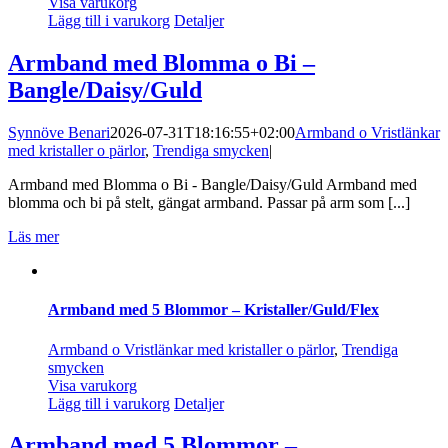
Visa varukorg
Lägg till i varukorg
Detaljer
Armband med Blomma o Bi –
Bangle/Daisy/Guld
Synnöve Benari
2026-07-31T18:16:55+02:00
Armband o Vristlänkar
med kristaller o pärlor
,
Trendiga smycken
|
Armband med Blomma o Bi - Bangle/Daisy/Guld Armband med
blomma och bi på stelt, gängat armband. Passar på arm som [...]
Läs mer
Armband med 5 Blommor – Kristaller/Guld/Flex
Armband o Vristlänkar med kristaller o pärlor
,
Trendiga
smycken
Visa varukorg
Lägg till i varukorg
Detaljer
Armband med 5 Blommor –