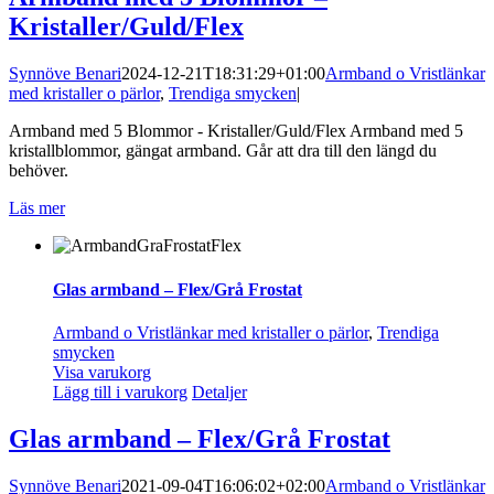
Kristaller/Guld/Flex
Synnöve Benari
2024-12-21T18:31:29+01:00
Armband o Vristlänkar
med kristaller o pärlor
,
Trendiga smycken
|
Armband med 5 Blommor - Kristaller/Guld/Flex Armband med 5
kristallblommor, gängat armband. Går att dra till den längd du
behöver.
Läs mer
Glas armband – Flex/Grå Frostat
Armband o Vristlänkar med kristaller o pärlor
,
Trendiga
smycken
Visa varukorg
Lägg till i varukorg
Detaljer
Glas armband – Flex/Grå Frostat
Synnöve Benari
2021-09-04T16:06:02+02:00
Armband o Vristlänkar