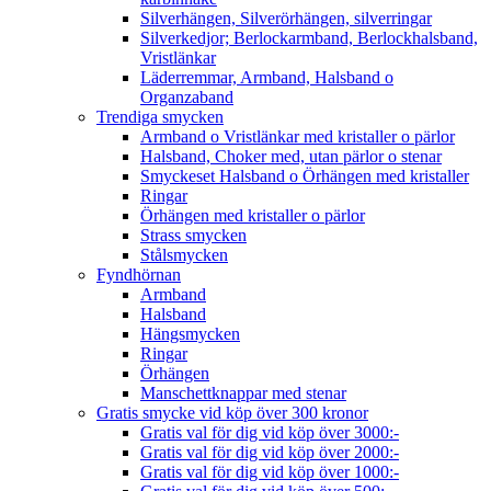
Silverhängen, Silverörhängen, silverringar
Silverkedjor; Berlockarmband, Berlockhalsband,
Vristlänkar
Läderremmar, Armband, Halsband o
Organzaband
Trendiga smycken
Armband o Vristlänkar med kristaller o pärlor
Halsband, Choker med, utan pärlor o stenar
Smyckeset Halsband o Örhängen med kristaller
Ringar
Örhängen med kristaller o pärlor
Strass smycken
Stålsmycken
Fyndhörnan
Armband
Halsband
Hängsmycken
Ringar
Örhängen
Manschettknappar med stenar
Gratis smycke vid köp över 300 kronor
Gratis val för dig vid köp över 3000:-
Gratis val för dig vid köp över 2000:-
Gratis val för dig vid köp över 1000:-