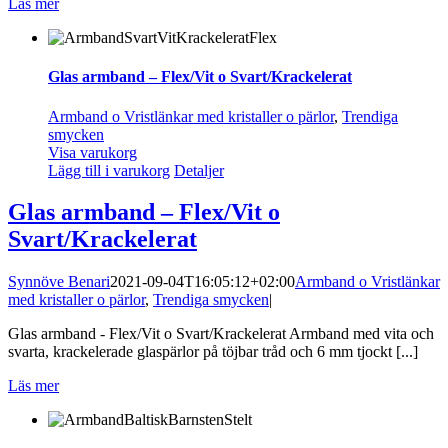
Läs mer
Glas armband – Flex/Vit o Svart/Krackelerat
Armband o Vristlänkar med kristaller o pärlor
,
Trendiga
smycken
Visa varukorg
Lägg till i varukorg
Detaljer
Glas armband – Flex/Vit o
Svart/Krackelerat
Synnöve Benari
2021-09-04T16:05:12+02:00
Armband o Vristlänkar
med kristaller o pärlor
,
Trendiga smycken
|
Glas armband - Flex/Vit o Svart/Krackelerat Armband med vita och
svarta, krackelerade glaspärlor på töjbar tråd och 6 mm tjockt [...]
Läs mer