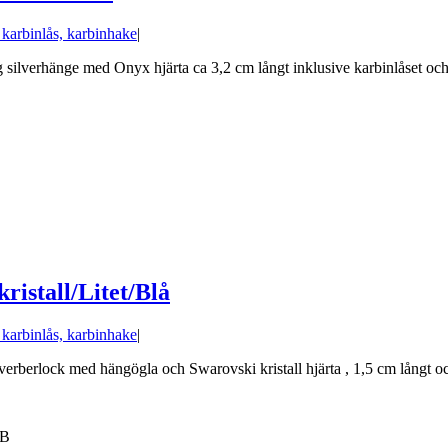
d karbinlås, karbinhake
|
 silverhänge med Onyx hjärta ca 3,2 cm långt inklusive karbinlåset och 
istall/Litet/Blå
d karbinlås, karbinhake
|
verberlock med hängögla och Swarovski kristall hjärta , 1,5 cm långt och