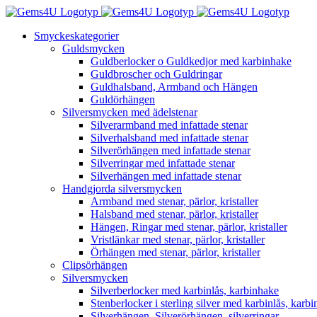
Fortsätt
till
Smyckeskategorier
innehållet
Guldsmycken
Guldberlocker o Guldkedjor med karbinhake
Guldbroscher och Guldringar
Guldhalsband, Armband och Hängen
Guldörhängen
Silversmycken med ädelstenar
Silverarmband med infattade stenar
Silverhalsband med infattade stenar
Silverörhängen med infattade stenar
Silverringar med infattade stenar
Silverhängen med infattade stenar
Handgjorda silversmycken
Armband med stenar, pärlor, kristaller
Halsband med stenar, pärlor, kristaller
Hängen, Ringar med stenar, pärlor, kristaller
Vristlänkar med stenar, pärlor, kristaller
Örhängen med stenar, pärlor, kristaller
Clipsörhängen
Silversmycken
Silverberlocker med karbinlås, karbinhake
Stenberlocker i sterling silver med karbinlås, karb
Silverhängen, Silverörhängen, silverringar