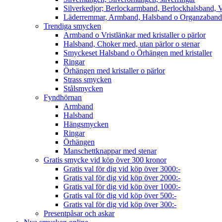
Silverkedjor; Berlockarmband, Berlockhalsband, V
Läderremmar, Armband, Halsband o Organzaband
Trendiga smycken
Armband o Vristlänkar med kristaller o pärlor
Halsband, Choker med, utan pärlor o stenar
Smyckeset Halsband o Örhängen med kristaller
Ringar
Örhängen med kristaller o pärlor
Strass smycken
Stålsmycken
Fyndhörnan
Armband
Halsband
Hängsmycken
Ringar
Örhängen
Manschettknappar med stenar
Gratis smycke vid köp över 300 kronor
Gratis val för dig vid köp över 3000:-
Gratis val för dig vid köp över 2000:-
Gratis val för dig vid köp över 1000:-
Gratis val för dig vid köp över 500:-
Gratis val för dig vid köp över 300:-
Presentpåsar och askar