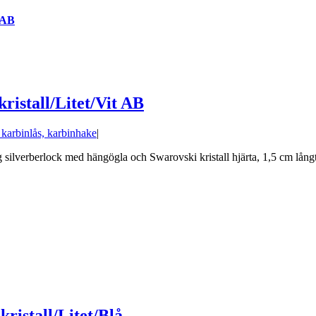
 AB
ristall/Litet/Vit AB
d karbinlås, karbinhake
|
silverberlock med hängögla och Swarovski kristall hjärta, 1,5 cm långt 
ristall/Litet/Blå