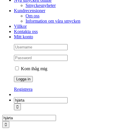
Nya smycken online
Smyckesnyheter
Kundrecensioner
Om oss
Information om våra smycken
Villkor
Kontakta oss
Mitt konto
Kom ihåg mig
Registrera
Sök
efter:
Sök
efter: