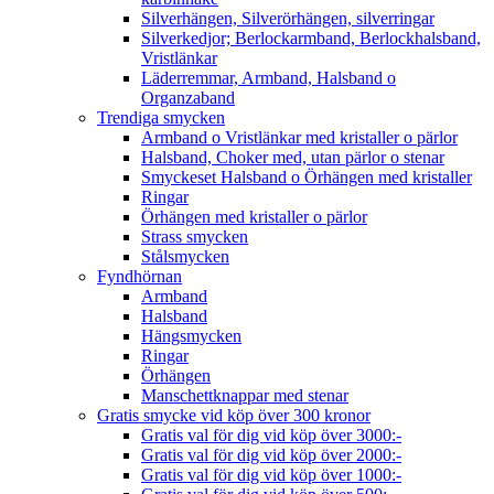
Silverhängen, Silverörhängen, silverringar
Silverkedjor; Berlockarmband, Berlockhalsband,
Vristlänkar
Läderremmar, Armband, Halsband o
Organzaband
Trendiga smycken
Armband o Vristlänkar med kristaller o pärlor
Halsband, Choker med, utan pärlor o stenar
Smyckeset Halsband o Örhängen med kristaller
Ringar
Örhängen med kristaller o pärlor
Strass smycken
Stålsmycken
Fyndhörnan
Armband
Halsband
Hängsmycken
Ringar
Örhängen
Manschettknappar med stenar
Gratis smycke vid köp över 300 kronor
Gratis val för dig vid köp över 3000:-
Gratis val för dig vid köp över 2000:-
Gratis val för dig vid köp över 1000:-