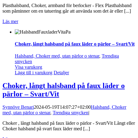
Plasthalsband, Choker, armband för berlocker - Flex Plasthalsband
som påminner om en tatuering går att använda som det är eller [...]
Läs mer
Choker, långt halsband på faux läder o pärlor – Svart/Vit
Halsband, Choker med, utan pärlor o stenar
,
Trendiga
smycken
Visa varukorg
Lägg till i varukorg
Detaljer
Choker, långt halsband på faux läder o
pärlor – Svart/Vit
Synnöve Benari
2024-05-19T14:07:27+02:00
Halsband, Choker
med, utan pärlor o stenar
,
Trendiga smycken
|
Choker , långt halsband på faux läder o pärlor - Svart/Vit Långt eller
Choker halsband på svart faux läder med [...]