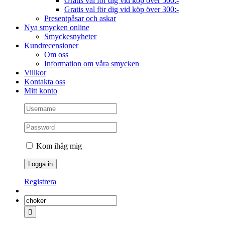
Gratis val för dig vid köp över 500:-
Gratis val för dig vid köp över 300:-
Presentpåsar och askar
Nya smycken online
Smyckesnyheter
Kundrecensioner
Om oss
Information om våra smycken
Villkor
Kontakta oss
Mitt konto
Kom ihåg mig
Registrera
Sök
efter: