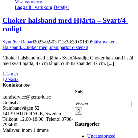
Visa varukorg
Lägg till i varukorg
Detaljer
Choker halsband med Hjärta – Svart/4-
radigt
Synnöve Benari
2025-02-03T13:38:30+01:00
Stålsmycken
,
Halsband, Choker med, utan pärlor o stenar
|
Choker halsband med Hjärta - Svart/4-radigt Choker halsband i stål
med svart hjärta, 47 cm långt, curb halsbandet 37 cm, [...]
Läs mer
1
2
Nästa
Kontakta oss
Sök
kundservice@gems4u.se
Gems4U
Sök
Stambanevägen 52
efter:
14139 HUDDINGE, Sweden
Telkont: 12.00-18.00. Teleno: 0708-
Katergorier
793400.
Mailsvar: inom 1 timme
Uncategorized