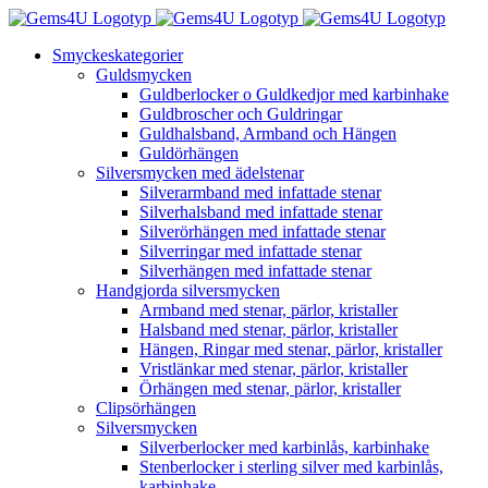
Fortsätt
till
Smyckeskategorier
innehållet
Guldsmycken
Guldberlocker o Guldkedjor med karbinhake
Guldbroscher och Guldringar
Guldhalsband, Armband och Hängen
Guldörhängen
Silversmycken med ädelstenar
Silverarmband med infattade stenar
Silverhalsband med infattade stenar
Silverörhängen med infattade stenar
Silverringar med infattade stenar
Silverhängen med infattade stenar
Handgjorda silversmycken
Armband med stenar, pärlor, kristaller
Halsband med stenar, pärlor, kristaller
Hängen, Ringar med stenar, pärlor, kristaller
Vristlänkar med stenar, pärlor, kristaller
Örhängen med stenar, pärlor, kristaller
Clipsörhängen
Silversmycken
Silverberlocker med karbinlås, karbinhake
Stenberlocker i sterling silver med karbinlås,
karbinhake