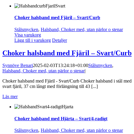
Choker halsband med Fjäril – Svart/Curb
Stålsmycken
,
Halsband, Choker med, utan pärlor o stenar
Visa varukorg
Lägg till i varukorg
Detaljer
Choker halsband med Fjäril – Svart/Curb
Synnöve Benari
2025-02-03T13:24:18+01:00
Stålsmycken
,
Halsband, Choker med, utan pärlor o stenar
|
Choker halsband med Fjäril - Svart/Curb Choker halsband i stål med
svart fjäril, 37 cm långt med förlängning till 43 [...]
Läs mer
Choker halsband med Hjärta – Svart/4-radigt
Stålsmycken
,
Halsband, Choker med, utan pärlor o stenar