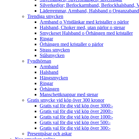
Silverkedjor; Berlockarmband, Berlockhalsband, V
Läderremmar, Armband, Halsband o Organzaband
Trendiga smycken
Armband o Vristlänkar med kristaller o pärlor
Halsband, Choker med, utan pärlor o stenar
Smyckeset Halsband o Örhängen med kristaller
Ringar
Örhängen med kristaller o pärlor
Strass smycken
Stålsmycken
Fyndhörnan
Armband
Halsband
Hängsmycken
Ringar
Örhängen
Manschettknappar med stenar
Gratis smycke vid köp över 300 kronor
Gratis val för dig vid köp över 3000:-
Gratis val för dig vid köp över 2000:-
Gratis val för dig vid köp över 1000:-
Gratis val för dig vid köp över 500:-
Gratis val för dig vid köp över 300:-
Presentpåsar och askar