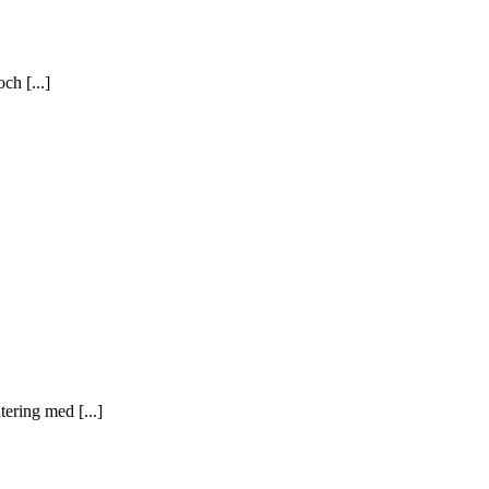
ch [...]
ering med [...]