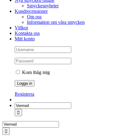
Nya smycken online
Smyckesnyheter
Kundrecensioner
Om oss
Information om våra smycken
Villkor
Kontakta oss
Mitt konto
Kom ihåg mig
Registrera
Sök
efter:
Sök
efter: