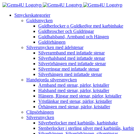
Fortsätt
till
Smyckeskategorier
innehållet
Guldsmycken
Guldberlocker o Guldkedjor med karbinhake
Guldbroscher och Guldringar
Guldhalsband, Armband och Hängen
Guldörhängen
Silversmycken med ädelstenar
Silverarmband med infattade stenar
Silverhalsband med infattade stenar
Silverörhängen med infattade stenar
Silverringar med infattade stenar
Silverhängen med infattade stenar
Handgjorda silversmycken
Armband med stenar, pärlor, kristaller
Halsband med stenar, pärlor, kristaller
Hängen, Ringar med stenar, pärlor, kristaller
Vristlänkar med stenar, pärlor, kristaller
Örhängen med stenar, pärlor, kristaller
Clipsörhängen
Silversmycken
Silverberlocker med karbinlås, karbinhake
Stenberlocker i sterling silver med karbinlås, karb
Silverhängen, Silverörhängen, silverringar