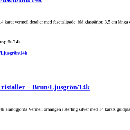
arat vermeil detaljer med fasettslipade, blå glaspärlor, 3,5 cm långa o
/Ljusgrön/14k
ristaller – Brun/Ljusgrön/14k
 Handgjorda Vermeil örhängen i sterling silver med 14 karats guldplät