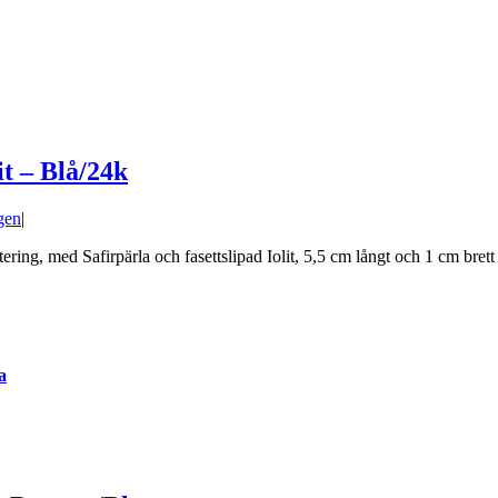
t – Blå/24k
gen
|
ing, med Safirpärla och fasettslipad Iolit, 5,5 cm långt och 1 cm brett [
a