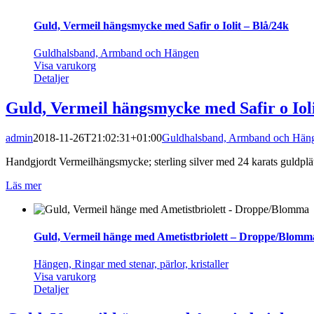
Guld, Vermeil hängsmycke med Safir o Iolit – Blå/24k
Guldhalsband, Armband och Hängen
Visa varukorg
Detaljer
Guld, Vermeil hängsmycke med Safir o Ioli
admin
2018-11-26T21:02:31+01:00
Guldhalsband, Armband och Hän
Handgjordt Vermeilhängsmycke; sterling silver med 24 karats guldpläter
Läs mer
Guld, Vermeil hänge med Ametistbriolett – Droppe/Blomm
Hängen, Ringar med stenar, pärlor, kristaller
Visa varukorg
Detaljer