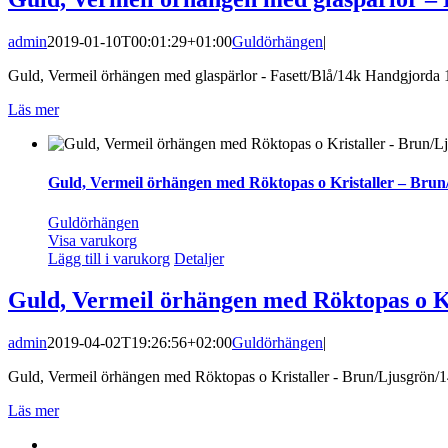
admin
2019-01-10T00:01:29+01:00
Guldörhängen
|
Guld, Vermeil örhängen med glaspärlor - Fasett/Blå/14k Handgjorda 14 k
Läs mer
Guld, Vermeil örhängen med Röktopas o Kristaller – Brun
Guldörhängen
Visa varukorg
Lägg till i varukorg
Detaljer
Guld, Vermeil örhängen med Röktopas o K
admin
2019-04-02T19:26:56+02:00
Guldörhängen
|
Guld, Vermeil örhängen med Röktopas o Kristaller - Brun/Ljusgrön/14k
Läs mer