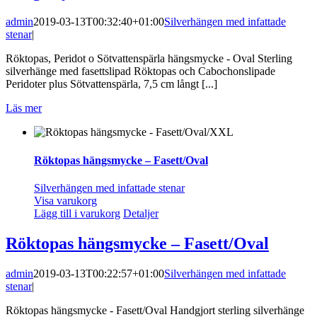
admin
2019-03-13T00:32:40+01:00
Silverhängen med infattade
stenar
|
Röktopas, Peridot o Sötvattenspärla hängsmycke - Oval Sterling
silverhänge med fasettslipad Röktopas och Cabochonslipade
Peridoter plus Sötvattenspärla, 7,5 cm långt [...]
Läs mer
Röktopas hängsmycke – Fasett/Oval
Silverhängen med infattade stenar
Visa varukorg
Lägg till i varukorg
Detaljer
Röktopas hängsmycke – Fasett/Oval
admin
2019-03-13T00:22:57+01:00
Silverhängen med infattade
stenar
|
Röktopas hängsmycke - Fasett/Oval Handgjort sterling silverhänge