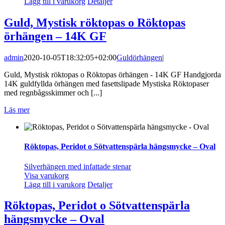
Lägg till i varukorg
Detaljer
Guld, Mystisk röktopas o Röktopas
örhängen – 14K GF
admin
2020-10-05T18:32:05+02:00
Guldörhängen
|
Guld, Mystisk röktopas o Röktopas örhängen - 14K GF Handgjorda
14K guldfyllda örhängen med fasettslipade Mystiska Röktopaser
med regnbågsskimmer och [...]
Läs mer
Röktopas, Peridot o Sötvattenspärla hängsmycke – Oval
Silverhängen med infattade stenar
Visa varukorg
Lägg till i varukorg
Detaljer
Röktopas, Peridot o Sötvattenspärla
hängsmycke – Oval