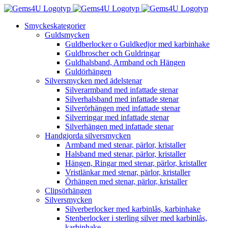
Fortsätt
till
Smyckeskategorier
innehållet
Guldsmycken
Guldberlocker o Guldkedjor med karbinhake
Guldbroscher och Guldringar
Guldhalsband, Armband och Hängen
Guldörhängen
Silversmycken med ädelstenar
Silverarmband med infattade stenar
Silverhalsband med infattade stenar
Silverörhängen med infattade stenar
Silverringar med infattade stenar
Silverhängen med infattade stenar
Handgjorda silversmycken
Armband med stenar, pärlor, kristaller
Halsband med stenar, pärlor, kristaller
Hängen, Ringar med stenar, pärlor, kristaller
Vristlänkar med stenar, pärlor, kristaller
Örhängen med stenar, pärlor, kristaller
Clipsörhängen
Silversmycken
Silverberlocker med karbinlås, karbinhake
Stenberlocker i sterling silver med karbinlås,
karbinhake