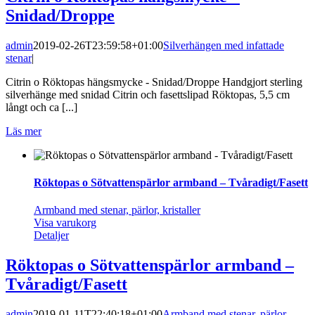
Snidad/Droppe
admin
2019-02-26T23:59:58+01:00
Silverhängen med infattade
stenar
|
Citrin o Röktopas hängsmycke - Snidad/Droppe Handgjort sterling
silverhänge med snidad Citrin och fasettslipad Röktopas, 5,5 cm
långt och ca [...]
Läs mer
Röktopas o Sötvattenspärlor armband – Tvåradigt/Fasett
Armband med stenar, pärlor, kristaller
Visa varukorg
Detaljer
Röktopas o Sötvattenspärlor armband –
Tvåradigt/Fasett
admin
2019-01-11T22:40:18+01:00
Armband med stenar, pärlor,