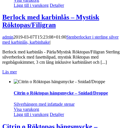
Visa varukorg
Lägg till i varukorg
Detaljer
Berlock med karbinlås – Mystisk
Röktopas/Filigran
admin
2019-03-07T15:23:08+01:00
Stenberlocker i sterling silver
med karbinlås, karbinhake
|
Berlock med karbinlås - Pärla/Mystisk Röktopas/Filigran Sterling
silverberlock med fasettslipad, mystisk Röktopas med
regnbågsskimmer, 3 cm lång inklusive karbinlåset och [...]
Läs mer
Citrin o Röktopas hängsmycke – Snidad/Droppe
Silverhängen med infattade stenar
Visa varukorg
Lägg till i varukorg
Detaljer
Citrin o Röktopas hängsmycke –