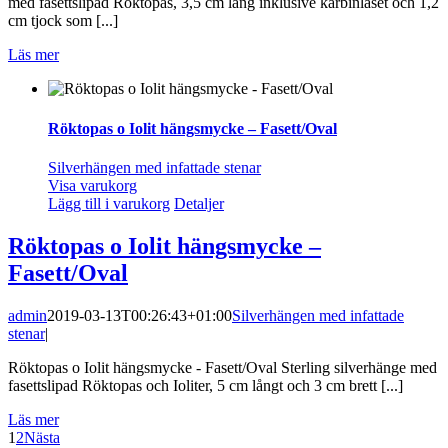
med fasettslipad Röktopas, 3,5 cm lång inklusive karbinlåset och 1,2
cm tjock som [...]
Läs mer
Röktopas o Iolit hängsmycke – Fasett/Oval
Silverhängen med infattade stenar
Visa varukorg
Lägg till i varukorg
Detaljer
Röktopas o Iolit hängsmycke –
Fasett/Oval
admin
2019-03-13T00:26:43+01:00
Silverhängen med infattade
stenar
|
Röktopas o Iolit hängsmycke - Fasett/Oval Sterling silverhänge med
fasettslipad Röktopas och Ioliter, 5 cm långt och 3 cm brett [...]
Läs mer
1
2
Nästa