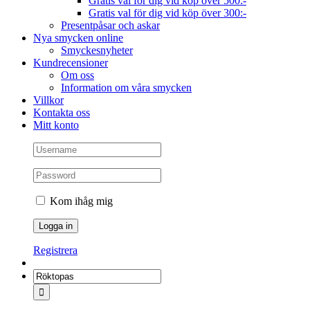
Gratis val för dig vid köp över 500:-
Gratis val för dig vid köp över 300:-
Presentpåsar och askar
Nya smycken online
Smyckesnyheter
Kundrecensioner
Om oss
Information om våra smycken
Villkor
Kontakta oss
Mitt konto
Kom ihåg mig
Registrera
Sök
efter: