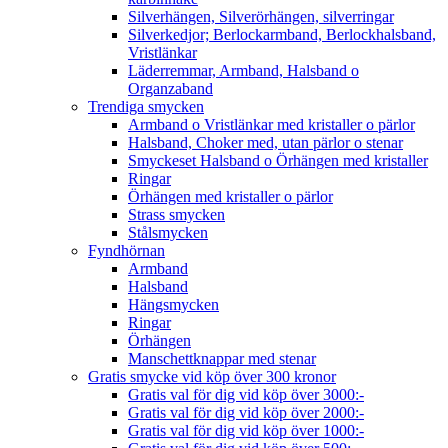
Silverhängen, Silverörhängen, silverringar
Silverkedjor; Berlockarmband, Berlockhalsband,
Vristlänkar
Läderremmar, Armband, Halsband o
Organzaband
Trendiga smycken
Armband o Vristlänkar med kristaller o pärlor
Halsband, Choker med, utan pärlor o stenar
Smyckeset Halsband o Örhängen med kristaller
Ringar
Örhängen med kristaller o pärlor
Strass smycken
Stålsmycken
Fyndhörnan
Armband
Halsband
Hängsmycken
Ringar
Örhängen
Manschettknappar med stenar
Gratis smycke vid köp över 300 kronor
Gratis val för dig vid köp över 3000:-
Gratis val för dig vid köp över 2000:-
Gratis val för dig vid köp över 1000:-